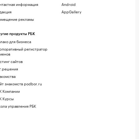
нтактная информация
Android
дакция
AppGallery
змещение рекламы
угие продукты РБК
лако для бизнеса
рпоративный регистратор
менов
стинг сайтов
г.решения
акомства
йт знакомств podbor.ru
К Компании
К Курсы
ола управления РБК