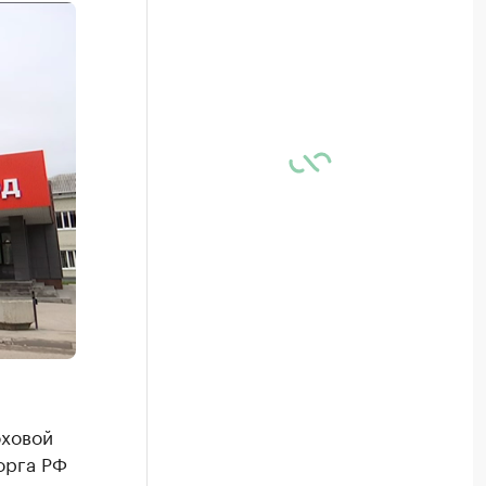
оховой
орга РФ