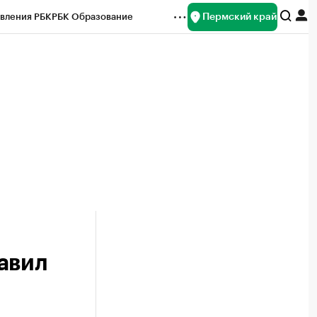
Пермский край
вления РБК
РБК Образование
редитные рейтинги
Франшизы
Газета
ок наличной валюты
авил