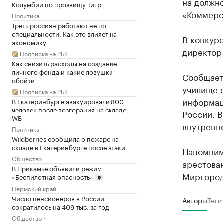
на должн
Колумбии по прозвищу Тигр
«Коммерс
Политика
Треть россиян работают не по
специальности. Как это влияет на
В конкурс
экономику
директор
Подписка на РБК
Как снизить расходы на создание
личного фонда и какие ловушки
Сообщает
обойти
училище с
Подписка на РБК
информац
В Екатеринбурге эвакуировали 800
человек после возгорания на складе
России. В
WB
внутренн
Политика
Wildberries сообщила о пожаре на
складе в Екатеринбурге после атаки
Напомним
Общество
арестова
В Прикамье объявили режим
Миргород
«Беспилотная опасность»
Пермский край
Число пенсионеров в России
Авторы
Теги
сократилось на 409 тыс. за год
Общество