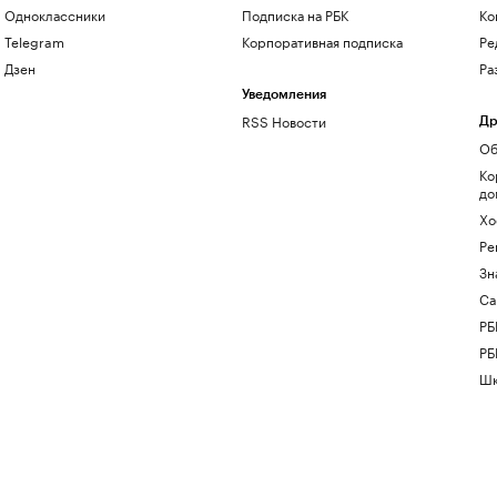
Одноклассники
Подписка на РБК
Ко
Telegram
Корпоративная подписка
Ре
Дзен
Ра
Уведомления
RSS Новости
Др
Об
Ко
до
Хо
Ре
Зн
Са
РБ
РБ
Шк