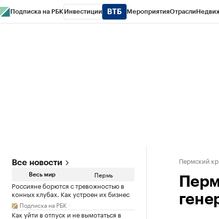
Подписка на РБК
Инвестиции
Мероприятия
Отрасли
Недви
РБК Курсы
РБК Life
Тренды
Визионеры
Национальные проекты
Горо
Спецпроекты СПб
Конференции СПб
Спецпроекты
Проверка конт
Пермский кр
Все новости
Пермь
Весь мир
Перм
Россияне борются с тревожностью в
конных клубах. Как устроен их бизнес
гене
Подписка на РБК
Как уйти в отпуск и не вымотаться в