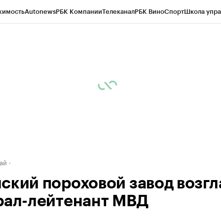
жимость
Autonews
РБК Компании
Телеканал
РБК Вино
Спорт
Школа упра
д
Стиль
Крипто
РБК Бизнес-среда
Дискуссионный клуб
Исследования
К
рагентов
Политика
Экономика
Бизнес
Технологии и медиа
Финансы
Рын
ай
ский пороховой завод возгл
рал-лейтенант МВД