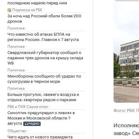
последнюю неделю перед ним
Подписка на РБК
За ночь над Россией сбили более 200
дронов
Политика
Что известно об атаках БПЛА на
регионы России. Главное к 7 августа
Политика
Свердловский губернатор сообщил о
падении трех дронов на крышу склада
WB
Политика
Минобороны сообщило об ударах по
сухогрузам в Черном море
Политика
Больше прогулок, свежего воздуха и
отдыха: квартиры рядом с парками
РБК и ПИК Серия плюс
Фото: РБК 
Синоптик предупредил о ливнях в
Москве и Московской области 7
августа
Исполняю
РАДИО
Общество
завод» С
Чего ждать от нового президента