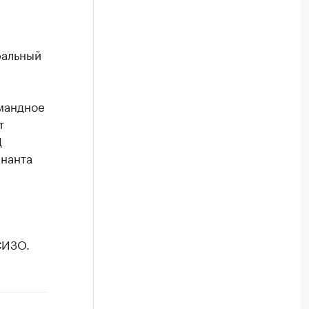
ральный
мандное
т
Д
енанта
а
СИЗО.