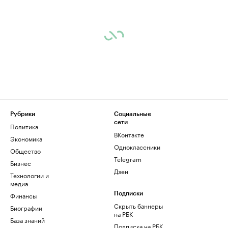
Рубрики
Социальные
сети
Политика
ВКонтакте
Экономика
Одноклассники
Общество
Telegram
Бизнес
Дзен
Технологии и
медиа
Финансы
Подписки
Скрыть баннеры
Биографии
на РБК
База знаний
Подписка на РБК