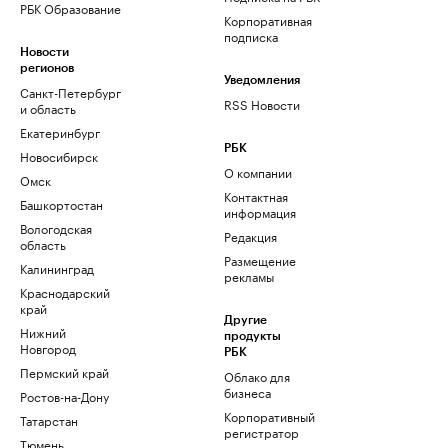
РБК Образование
Корпоративная
подписка
Новости
регионов
Уведомления
Санкт-Петербург
RSS Новости
и область
Екатеринбург
РБК
Новосибирск
О компании
Омск
Контактная
Башкортостан
информация
Вологодская
Редакция
область
Размещение
Калининград
рекламы
Краснодарский
край
Другие
Нижний
продукты
Новгород
РБК
Пермский край
Облако для
бизнеса
Ростов-на-Дону
Корпоративный
Татарстан
регистратор
Тюмень
доменов