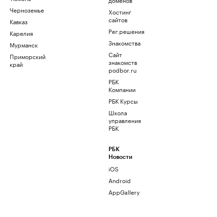
Черноземье
Хостинг
сайтов
Кавказ
Рег.решения
Карелия
Знакомства
Мурманск
Сайт
Приморский
знакомств
край
podbor.ru
РБК
Компании
РБК Курсы
Школа
управления
РБК
РБК
Новости
iOS
Android
AppGallery