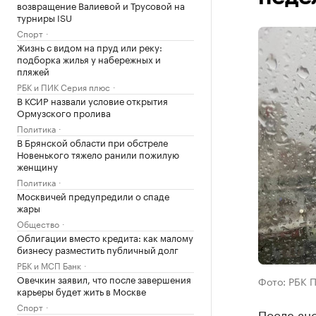
возвращение Валиевой и Трусовой на
турниры ISU
Спорт
Жизнь с видом на пруд или реку:
подборка жилья у набережных и
пляжей
РБК и ПИК Серия плюс
В КСИР назвали условие открытия
Ормузского пролива
Политика
В Брянской области при обстреле
Новенького тяжело ранили пожилую
женщину
Политика
Москвичей предупредили о спаде
жары
Общество
Облигации вместо кредита: как малому
бизнесу разместить публичный долг
РБК и МСП Банк
Овечкин заявил, что после завершения
Фото: РБК 
карьеры будет жить в Москве
Спорт
После ан