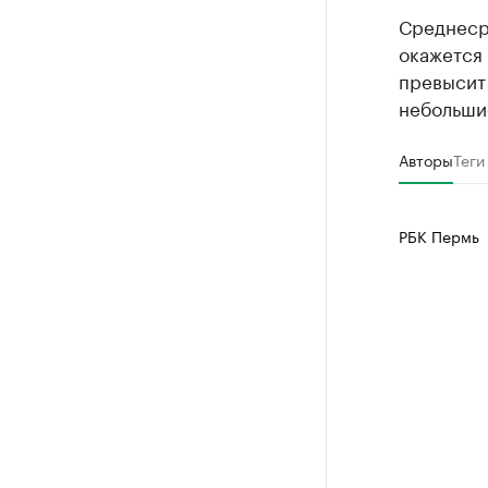
Среднесро
окажется 
превысит
небольши
Авторы
Теги
РБК Пермь