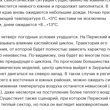
местится немного южнее и продолжит заполняться. В
 крае вновь ожидаются небольшие дожди. Ночью при
ающей температуре 0…+5°C местами не исключены
и, днем ожидается +8…+13°C.
 четверг погодные условия ухудшатся. На Пермский 
азывать влияние каспийский циклон. Траектория его
ия, от которой будет полностью зависеть характер п
о неизвестна. По-видимому, она будет во многом пох
ию предыдущего циклона. По прогнозам большинства
мических моделей, центр циклона выйдет в Зауралье
нет двигаться на северо-запад. В таком случае в реги
сего в восточных и южных районах, можно ожидать с
иземная температура воздуха останется невысокой 
), даже несмотря на поступление более теплого возд
 Существует также сценарий, при котором Пермский 
 теплый сектор, но пока он выглядит маловероятным.