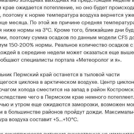
 крае ожидается потепление, но оно будет происход
 поэтому к норме температура воздуха вернется уже
нце месяца. По этой же причине средняя температур
 ниже нормы на 3°C. Кроме того, ближайшие дни буд
ми, поэтому сумма осадков по данным модели CFS д
мум 150-200% нормы. Реальное количество осадков с
дождей в середине недели может оказаться еще выше
ообщают специалисты портала «Метеоролог и я».
ьник Пермский край останется в тыловой части
егося циклона в арктическом воздухе. Центр цикло
очагом холода сместится на запад в район Костромс
вследствие чего в Пермском крае немного потеплеет.
очью и утром еще ожидаются заморозки, возможен м
ем в большинстве районов пройдут дожди. Максималь
ра воздуха составит +5…+10°C.
к синоптическая ситуация существенно не изменится