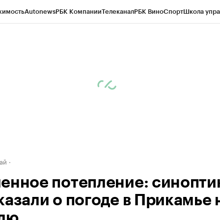
жимость
Autonews
РБК Компании
Телеканал
РБК Вино
Спорт
Школа упра
д
Стиль
Крипто
РБК Бизнес-среда
Дискуссионный клуб
Исследования
К
рагентов
Политика
Экономика
Бизнес
Технологии и медиа
Финансы
Рын
ай
енное потепление: синопти
казали о погоде в Прикамье 
лю