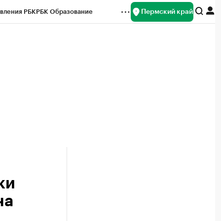
Пермский край
вления РБК
РБК Образование
редитные рейтинги
Франшизы
Газета
ок наличной валюты
ки
на