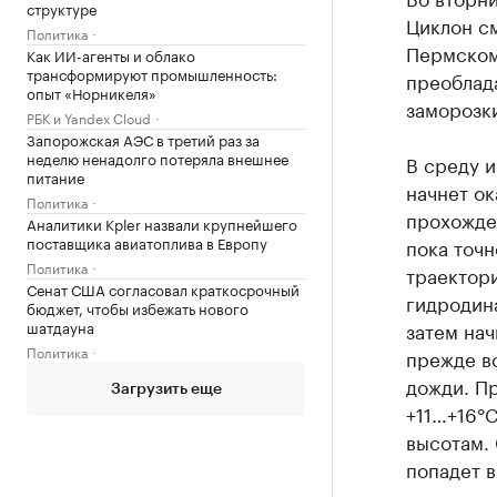
структуре
Циклон с
Политика
Пермском
Как ИИ-агенты и облако
трансформируют промышленность:
преоблад
опыт «Норникеля»
заморозк
РБК и Yandex Cloud
Запорожская АЭС в третий раз за
неделю ненадолго потеряла внешнее
В среду и
питание
начнет ок
Политика
прохожден
Аналитики Kpler назвали крупнейшего
поставщика авиатоплива в Европу
пока точн
Политика
траектор
Сенат США согласовал краткосрочный
гидродина
бюджет, чтобы избежать нового
шатдауна
затем нач
Политика
прежде в
дожди. Пр
Загрузить еще
+11…+16°C
высотам.
попадет в