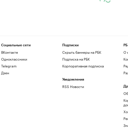
Социальные сети
Подписки
РБ
ВКонтакте
Скрыть баннеры на РБК
О 
Одноклассники
Подписка на РБК
Ко
Telegram
Корпоративная подписка
Ре
Дзен
Ра
Уведомления
RSS Новости
Др
Об
Ко
до
Хо
Ре
Зн