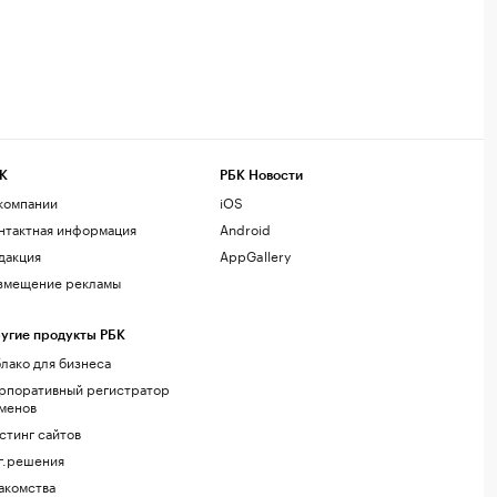
К
РБК Новости
компании
iOS
нтактная информация
Android
дакция
AppGallery
змещение рекламы
угие продукты РБК
лако для бизнеса
рпоративный регистратор
менов
стинг сайтов
г.решения
акомства