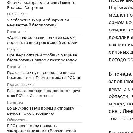
Фермы, рестораны и отели Дальнего
Пермском
Востока. Гастрогид
медленно,
РБК и РСХБ
У побережья Турции обнаружили
самом ко
неизвестный беспилотник
ожидается
Политика
дождливы
«Арсенал» совершил один из самых
дорогих трансферов в своей истории
как мини
Спорт
сильных 
Премьер Болгарии сообщил о взрыве
погоде с
беспилотника рядом с газопроводом
Политика
Правая часть путепровода по шоссе
В понедел
Космонавтов в Перми готова на 90%
заполняющ
Пермский край
вместе с 
Развожаев сообщил подробности двух
области, 
атак ВСУ на Севастополь
Политика
менее, н
Во Внуково ввели прием и отправку
снег. Дн
рейсов по согласованию
температу
Общество
В ЕС предложили передать
замороженные активы России новой
Во вторни