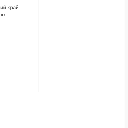
кий край
не