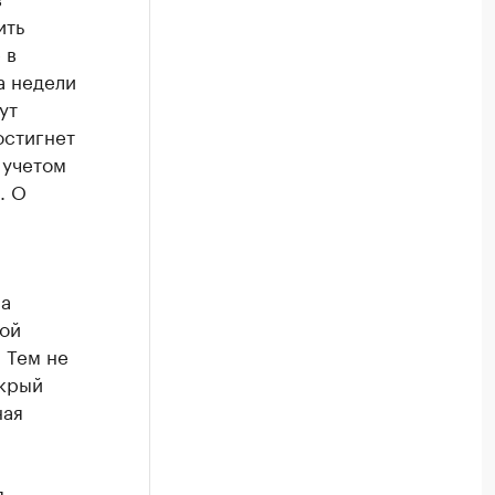
ить
 в
а недели
ут
остигнет
 учетом
. О
на
кой
 Тем не
окрый
ная
.