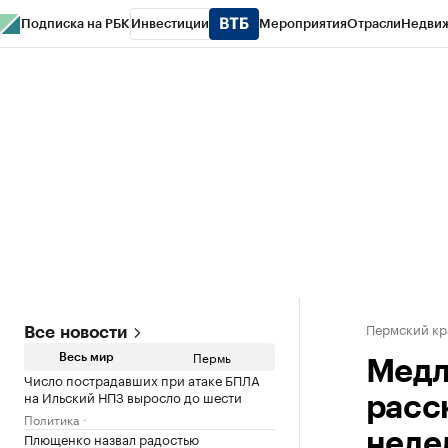
Подписка на РБК
Инвестиции
Мероприятия
Отрасли
Недви
РБК Курсы
РБК Life
Тренды
Визионеры
Национальные проекты
Горо
Спецпроекты СПб
Конференции СПб
Спецпроекты
Проверка конт
Пермский кр
Все новости
Пермь
Весь мир
Медл
Число пострадавших при атаке БПЛА
на Ильский НПЗ выросло до шести
расс
Политика
Плющенко назвал радостью
неде