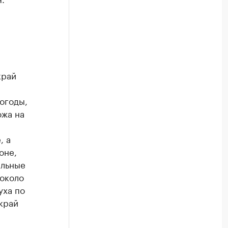
край
огоды,
ожа на
, а
оне,
ильные
(около
уха по
край