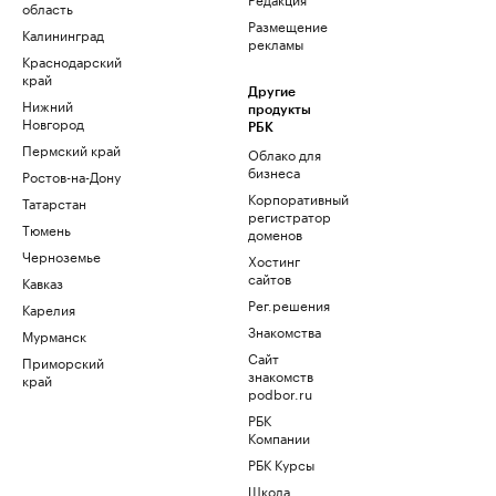
область
Размещение
Калининград
рекламы
Краснодарский
край
Другие
Нижний
продукты
Новгород
РБК
Пермский край
Облако для
бизнеса
Ростов-на-Дону
Корпоративный
Татарстан
регистратор
Тюмень
доменов
Черноземье
Хостинг
сайтов
Кавказ
Рег.решения
Карелия
Знакомства
Мурманск
Сайт
Приморский
знакомств
край
podbor.ru
РБК
Компании
РБК Курсы
Школа