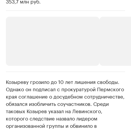
353,7 млн руб.
Козыреву грозило до 10 лет лишения свободы.
РБК Компании
РБК Компании
Однако он подписал с прокуратурой Пермского
Крупнейшие производители и
Страховые к
края соглашение о досудебном сотрудничестве,
продавцы медийной продукции
присутствую
обязался изобличить соучастников. Среди
Ознакомьтесь с информацией в каталоге
Посмотрите в ката
таковых Козырев указал на Левинского,
которого следствие назвало лидером
организованной группы и обвинило в