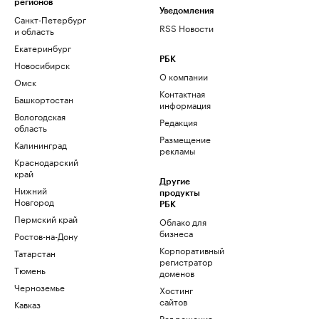
регионов
Уведомления
Санкт-Петербург
RSS Новости
и область
Екатеринбург
РБК
Новосибирск
О компании
Омск
Контактная
Башкортостан
информация
Вологодская
Редакция
область
Размещение
Калининград
рекламы
Краснодарский
край
Другие
Нижний
продукты
Новгород
РБК
Пермский край
Облако для
бизнеса
Ростов-на-Дону
Корпоративный
Татарстан
регистратор
Тюмень
доменов
Черноземье
Хостинг
сайтов
Кавказ
Рег.решения