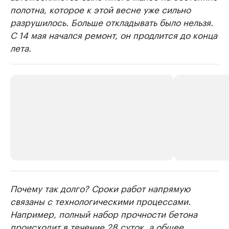
полотна, которое к этой весне уже сильно
разрушилось. Больше откладывать было нельзя.
С 14 мая начался ремонт, он продлится до конца
лета.
Почему так долго? Сроки работ напрямую
РБК Компании
РБК Компании
связаны с технологическими процессами.
Крупные организации в
Крупнейшие
Например, полный набор прочности бетона
нефтегазовой промышленности
недвижимос
происходит в течение 28 суток, а общее
Найдите и проверьте данные в каталоге
Посмотрите данные