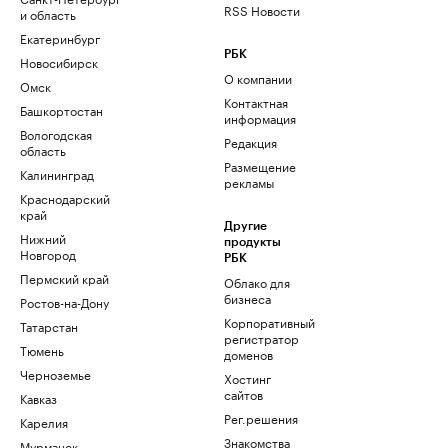
RSS Новости
и область
Екатеринбург
РБК
Новосибирск
О компании
Омск
Контактная
Башкортостан
информация
Вологодская
Редакция
область
Размещение
Калининград
рекламы
Краснодарский
край
Другие
Нижний
продукты
Новгород
РБК
Пермский край
Облако для
бизнеса
Ростов-на-Дону
Корпоративный
Татарстан
регистратор
Тюмень
доменов
Черноземье
Хостинг
сайтов
Кавказ
Рег.решения
Карелия
Знакомства
Мурманск