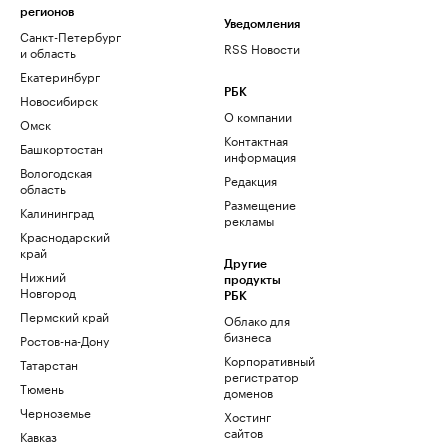
регионов
Уведомления
Санкт-Петербург
RSS Новости
и область
Екатеринбург
РБК
Новосибирск
О компании
Омск
Контактная
Башкортостан
информация
Вологодская
Редакция
область
Размещение
Калининград
рекламы
Краснодарский
край
Другие
Нижний
продукты
Новгород
РБК
Пермский край
Облако для
бизнеса
Ростов-на-Дону
Корпоративный
Татарстан
регистратор
Тюмень
доменов
Черноземье
Хостинг
сайтов
Кавказ