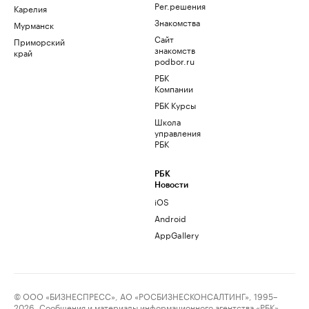
Рег.решения
Карелия
Знакомства
Мурманск
Сайт
Приморский
знакомств
край
podbor.ru
РБК
Компании
РБК Курсы
Школа
управления
РБК
РБК
Новости
iOS
Android
AppGallery
© ООО «БИЗНЕСПРЕСС», АО «РОСБИЗНЕСКОНСАЛТИНГ», 1995–
2026. Сообщения и материалы информационного агентства «РБК»