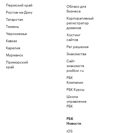
Пермский край
Облако для
бизнеса
Ростов-на-Дону
Корпоративный
Татарстан
регистратор
Тюмень
доменов
Черноземье
Хостинг
сайтов
Кавказ
Рег.решения
Карелия
Знакомства
Мурманск
Сайт
Приморский
знакомств
край
podbor.ru
РБК
Компании
РБК Курсы
Школа
управления
РБК
РБК
Новости
iOS