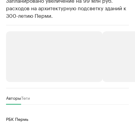
Запланировано увеличение на 99 млн руб.
расходов на архитектурную подсветку зданий к
300-летию Перми.
РБК Компании
РБК Компании
Авторы
Теги
Крупнейшие производители и
Страховые к
продавцы медийной продукции
присутствую
РБК Пермь
Ознакомьтесь с информацией в каталоге
Посмотрите в ката