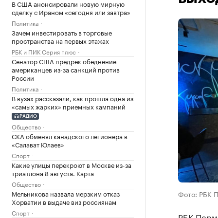
В США анонсировали новую мирную
сделку с Ираном «сегодня или завтра»
Политика
Зачем инвестировать в торговые
пространства на первых этажах
РБК и ПИК Серия плюс
Сенатор США предрек обеднение
американцев из-за санкций против
России
Политика
В вузах рассказали, как прошла одна из
«самых жарких» приемных кампаний
РАДИО
Общество
СКА обменял канадского легионера в
«Салават Юлаев»
Спорт
Какие улицы перекроют в Москве из-за
триатлона 8 августа. Карта
Общество
Мельникова назвала мерзким отказ
Фото: РБК 
Хорватии в выдаче виз россиянам
Спорт
РБК Перм