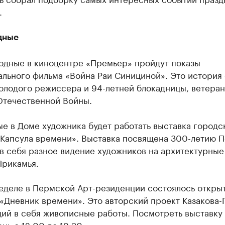
.
дные
ходные в киноцентре «Премьер» пройдут показы
льного фильма «Война Раи Синициной». Это история 
олодого режиссера и 94-летней блокадницы, ветеран
Отечественной Войны.
е в Доме художника будет работать выставка городс
«Капсула времени». Выставка посвящена 300-летию 
в себя разное видение художников на архитектурные
Прикамья.
неделе в Пермской Арт-резиденции состоялось откры
«Дневник времени». Это авторский проект Казакова-
ий в себя живописные работы. Посмотреть выставку
нь с 12:00 до 19:30.