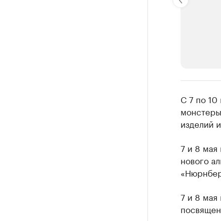
РБК Компан
С 7 по 10
Крупней
монстеры
изделий и
Ознакомьтесь
7 и 8 мая
нового ал
«Нюрнбер
7 и 8 ма
посвящен