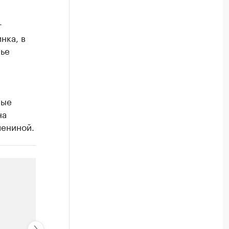
т
нка, в
нье
ные
на
лениной.