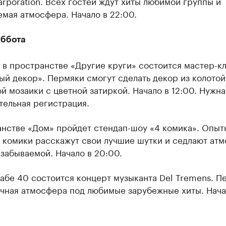
rporation. Всех гостей ждут хиты любимой группы и
мая атмосфера. Начало в 22:00.
уббота
 в пространстве «Другие круги» состоится мастер-к
й декор». Пермяки смогут сделать декор из колотой
й мозаики с цветной затиркой. Начало в 12:00. Нужна
тельная регистрация.
анстве «Дом» пройдет стендап-шоу «4 комика». Опыт
 комики расскажут свои лучшие шутки и седлают ат
забываемой. Начало в 20:00.
абе 40 состоится концерт музыканта Del Tremens. П
ичная атмосфера под любимые зарубежные хиты. Нача