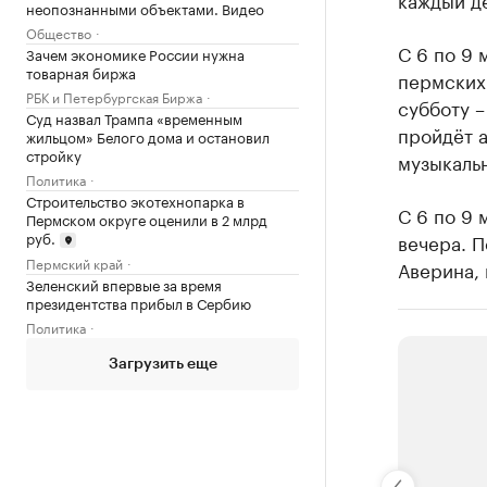
неопознанными объектами. Видео
Общество
С 6 по 9 
Зачем экономике России нужна
товарная биржа
пермских 
РБК и Петербургская Биржа
субботу –
Суд назвал Трампа «временным
пройдёт а
жильцом» Белого дома и остановил
стройку
музыкальн
Политика
Строительство экотехнопарка в
С 6 по 9
Пермском округе оценили в 2 млрд
руб.
вечера. П
Пермский край
Аверина, 
Зеленский впервые за время
президентства прибыл в Сербию
Политика
Загрузить еще