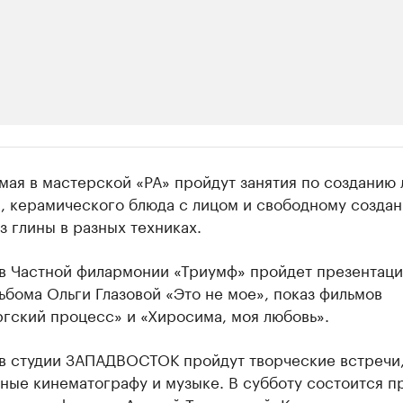
ии
 мая в мастерской «РА» пройдут занятия по созданию 
шие производители и продавцы медийной п
, керамического блюда с лицом и свободному создан
з глины в разных техниках.
 с информацией в каталоге
 в Частной филармонии «Триумф» пройдет презентаци
ьбома Ольги Глазовой «Это не мое», показ фильмов
гский процесс» и «Хиросима, моя любовь».
я в студии ЗАПАДВОСТОК пройдут творческие встречи
ные кинематографу и музыке. В субботу состоится п