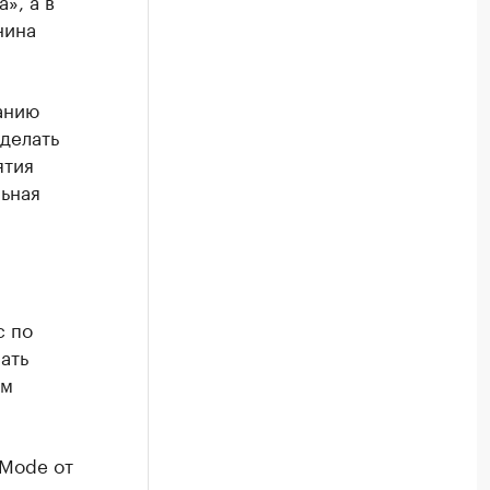
», а в
нина
анию
делать
ятия
ьная
с по
ать
ом
 Mode от