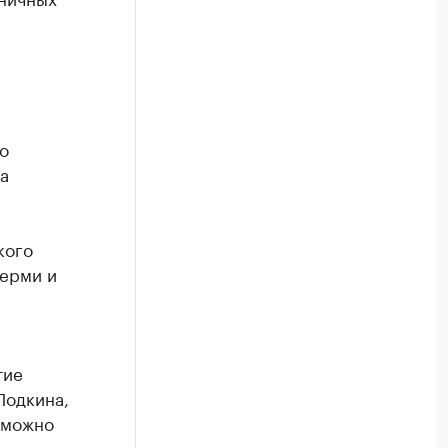
о
а
кого
Перми и
тие
Подкина,
 можно