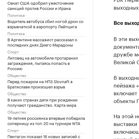
Сенат США одобрил ужесточение
выходных
санкций против России и Ирана
Политика
Водитель автобуса сбил ногой дрон со
Все выхо
взрывчаткой в аэропорту Лейпцига
Политика
В эти вы
В Аргентине массажист рассказал о
последних днях Диего Марадоны
документа
Спорт
дружбе м
Литовец на автомобиле протаранил
Великой 
заграждения, пытаясь попасть в
Россию
Общество
В выходны
Перед пожаром на НПЗ Slovnaft в
пейзажа 
Братиславе произошел взрыв
включает 
Общество
В каких странах дети при рождении
объекты 
получают гражданство. Карта мира
Общество
На этой 
19-летняя россиянка впервые победила
выставки 
соперницу из топ-20 на турнире WTA
Спорт
включающ
Пентагон показал 16 новых записей с
каждый де