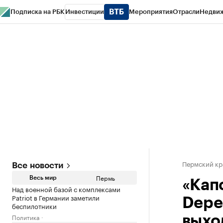
Подписка на РБК
Инвестиции
Мероприятия
Отрасли
Недви
РБК Курсы
РБК Life
Тренды
Визионеры
Национальные проекты
Горо
Спецпроекты СПб
Конференции СПб
Спецпроекты
Проверка конт
Пермский кр
Все новости
Пермь
Весь мир
«Кап
Над военной базой с комплексами
Patriot в Германии заметили
Depe
беспилотники
Политика
выхо