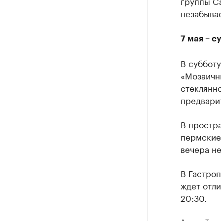
группы Ca
незабывае
7 мая – с
В субботу
«Мозаичны
стеклянно
предвари
В простр
пермские
вечера не
В Гастроп
ждет отл
20:30.