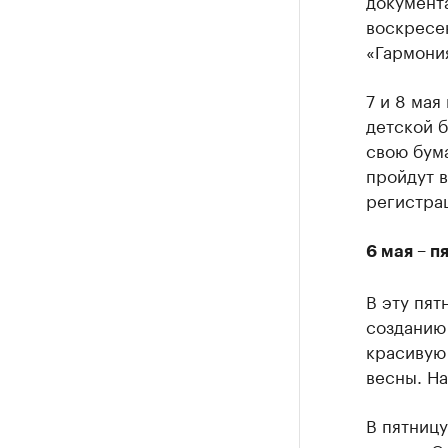
документа
воскресе
«Гармония
7 и 8 мая
детской б
свою бума
пройдут в
регистра
6 мая – п
В эту пят
созданию 
красивую
весны. На
В пятницу