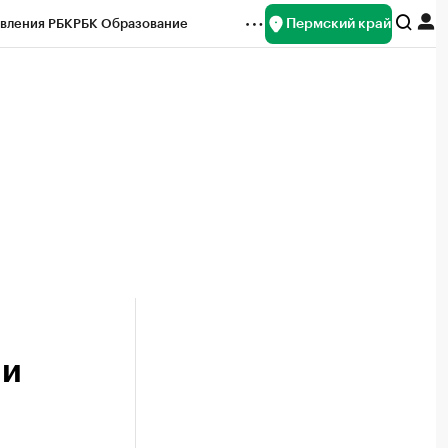
Пермский край
вления РБК
РБК Образование
редитные рейтинги
Франшизы
Газета
ок наличной валюты
 и