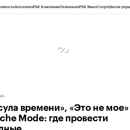
жимость
Autonews
РБК Компании
Телеканал
РБК Вино
Спорт
Школа упра
д
Стиль
Крипто
РБК Бизнес-среда
Дискуссионный клуб
Исследования
К
рагентов
Политика
Экономика
Бизнес
Технологии и медиа
Финансы
Рын
ай
сула времени», «Это не мое»
che Mode: где провести
дные