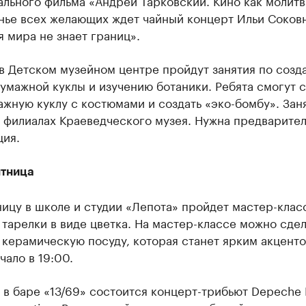
льного фильма «Андрей Тарковский. Кино как молитва
нье всех желающих ждет чайный концерт Ильи Соков
 мира не знает границ».
 в Детском музейном центре пройдут занятия по созд
умажной куклы и изучению ботаники. Ребята смогут с
жную куклу с костюмами и создать «эко-бомбу». Зан
 филиалах Краеведческого музея. Нужна предварител
ция.
ятница
ницу в школе и студии «Лепота» пройдет мастер-клас
тарелки в виде цветка. На мастер-классе можно сдел
 керамическую посуду, которая станет ярким акцент
чало в 19:00.
 в баре «13/69» состоится концерт-трибьют Depeche