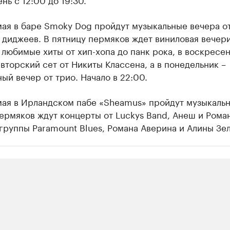
мая в баре Smoky Dog пройдут музыкальные вечера о
диджеев. В пятницу пермяков ждет виниловая вечери
 любимые хиты от хип-хопа до панк рока, в воскресе
вторский сет от Никиты Классена, а в понедельник –
ый вечер от трио. Начало в 22:00.
 мая в Ирландском пабе «Sheamus» пройдут музыкаль
ермяков ждут концерты от Luckys Band, Анеш и Рома
группы Paramount Blues, Романа Аверина и Алины Зе