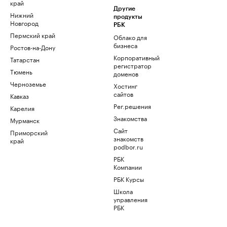
край
Другие
Нижний
продукты
Новгород
РБК
Пермский край
Облако для
бизнеса
Ростов-на-Дону
Корпоративный
Татарстан
регистратор
Тюмень
доменов
Черноземье
Хостинг
сайтов
Кавказ
Рег.решения
Карелия
Знакомства
Мурманск
Сайт
Приморский
знакомств
край
podbor.ru
РБК
Компании
РБК Курсы
Школа
управления
РБК