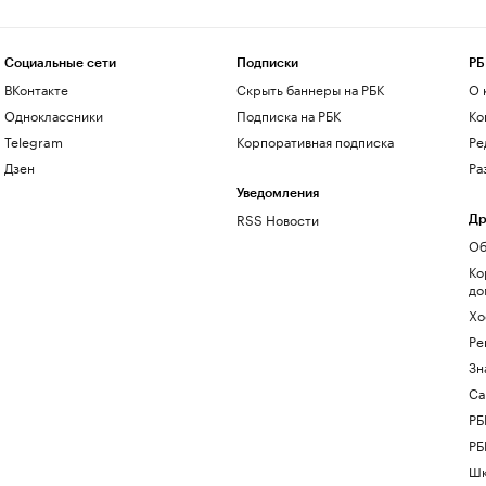
Социальные сети
Подписки
РБ
ВКонтакте
Скрыть баннеры на РБК
О 
Одноклассники
Подписка на РБК
Ко
Telegram
Корпоративная подписка
Ре
Дзен
Ра
Уведомления
RSS Новости
Др
Об
Ко
до
Хо
Ре
Зн
Са
РБ
РБ
Шк