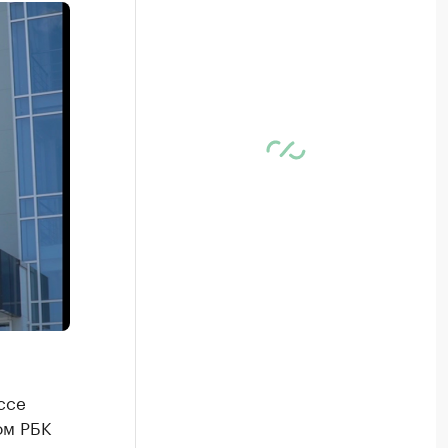
ссе
ом РБК