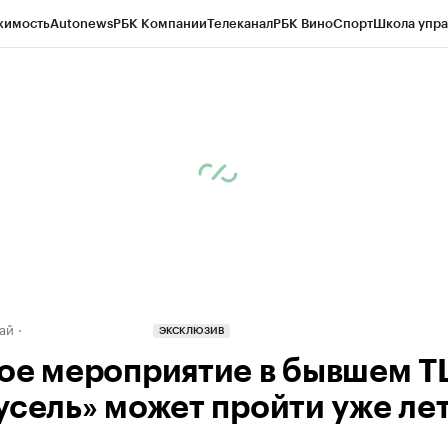
жимость
Autonews
РБК Компании
Телеканал
РБК Вино
Спорт
Школа упра
д
Стиль
Крипто
РБК Бизнес-среда
Дискуссионный клуб
Исследования
К
рагентов
Политика
Экономика
Бизнес
Технологии и медиа
Финансы
Рын
ай
ЭКСКЛЮЗИВ
ое мероприятие в бывшем Т
усель» может пройти уже ле