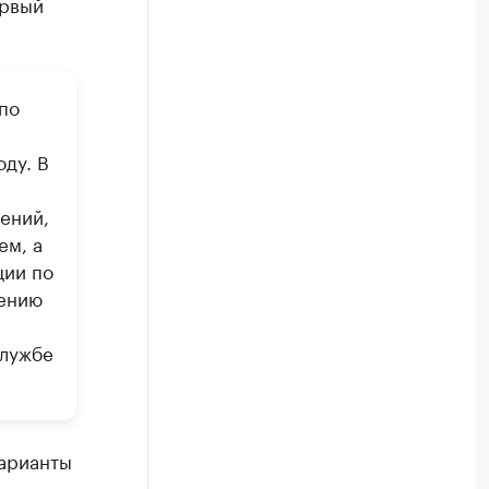
ервый
по
ду. В
ений,
ем, а
ции по
дению
службе
арианты