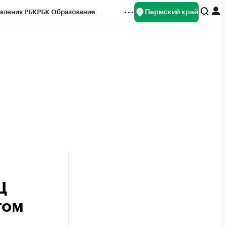
Пермский край
вления РБК
РБК Образование
редитные рейтинги
Франшизы
Газета
ок наличной валюты
Ц
том