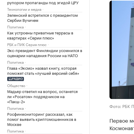
рупором пропаганды под эгидой ЦРУ
Технологии и медиа
Зеленский встретился с президентом
Сербии Вучичем
Политика
Как устроены приватные террасы в
квартирах «Серии плюс»
РБК и ПИК Серия плюс
Экс-президент Финляндии усомнился в
сценарии нападения России на НАТО
Политика
Глава «Эксмо» назвал книгу, которая
поможет стать «лучшей версией себя»
РАДИО
Общество
Мадьяр ответил на вопрос, останется
ли «Росатом» подрядчиком на
«Пакш-2»
Фото: РБК 
Политика
Росфинмониторинг рассказал, как
помог выявить криптомошенников в
Первое м
Москве
Космонавт
Политика