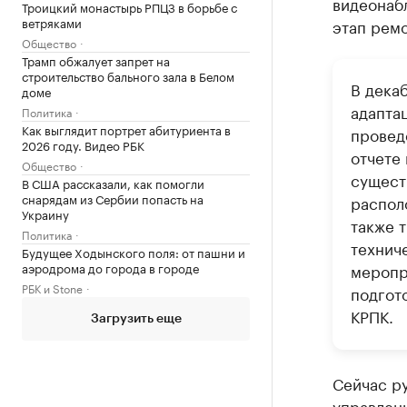
видеонаб
Троицкий монастырь РПЦЗ в борьбе с
ветряками
этап ремо
Общество
Трамп обжалует запрет на
строительство бального зала в Белом
В дека
доме
адапта
Политика
Как выглядит портрет абитуриента в
провед
2026 году. Видео РБК
отчете
Общество
сущест
В США рассказали, как помогли
снарядам из Сербии попасть на
распол
Украину
также 
Политика
технич
Будущее Ходынского поля: от пашни и
аэродрома до города в городе
меропр
РБК и Stone
подгот
КРПК.
Загрузить еще
Сейчас р
управлени