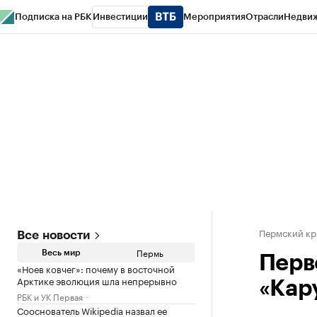
Подписка на РБК
Инвестиции
Мероприятия
Отрасли
Недви
РБК Курсы
РБК Life
Тренды
Визионеры
Национальные проекты
Горо
Спецпроекты СПб
Конференции СПб
Спецпроекты
Проверка конт
Пермский кр
Все новости
Пермь
Весь мир
Перв
«Ноев ковчег»: почему в восточной
Арктике эволюция шла непрерывно
«Кар
РБК и УК Первая
Сооснователь Wikipedia назвал ее