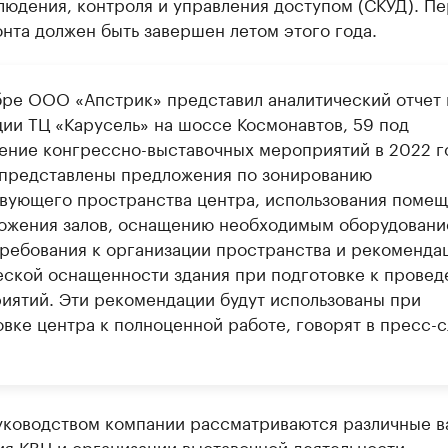
людения, контроля и управления доступом (СКУД). П
нта должен быть завершен летом этого года.
бре ООО «Апстрик» представил аналитический отчет 
ции ТЦ «Карусель» на шоссе Космонавтов, 59 под
ение конгрессно-выставочных мероприятий в 2022 го
 представлены предложения по зонированию
вующего пространства центра, использования помещ
ожения залов, оснащению необходимым оборудовани
требования к организации пространства и рекоменда
еской оснащенности здания при подготовке к прове
иятий. Эти рекомендации будут использованы при
овке центра к полноценной работе, говорят в пресс-
уководством компании рассматриваются различные в
я КВЦ и организации выставочной деятельности.