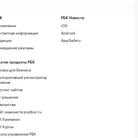
К
РБК Новости
компании
iOS
нтактная информация
Android
дакция
AppGallery
змещение рекламы
угие продукты РБК
лако для бизнеса
рпоративный регистратор
менов
стинг сайтов
г.решения
акомства
йт знакомств podbor.ru
К Компании
К Курсы
ола управления РБК