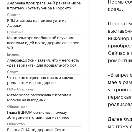
Пермь со
Андреева проиграла 34-й ракетке мира
в третьем круге турнира в Торонто
края».
Спорт
РПЦ ответила на призыв уйти из
Проектом
Африки
выставоч
Политика
инженерны
Минпромторг сообщил об изучении
властями идей по поддержке селлеров
приобрел
WB
Сейчас в
Бизнес
ремонтны
Александр Усик заявил, что у него есть
«два варианта» для прощального боя
Спорт
«В апрел
Что такое медленная жизнь и какую
мае в ра
роль в этом играет дерево
устройст
РБК и Старквуд
Метеоролог рассказала о погоде в
пермская
Москве на выходных
реализова
Общество
Глава ВЦИОМ объяснил, почему
абитуриенты стали прагматичнее
Далее бу
Общество
монтажу 
Власти США поддержали Свято-