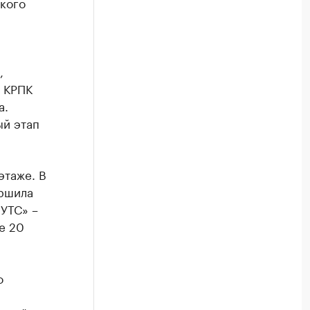
кого
,
е КРПК
а.
ый этап
этаже. В
ершила
УТС» –
е 20
о