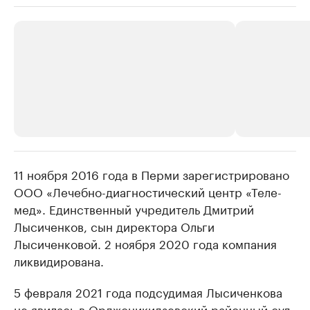
11 ноября 2016 года в Перми зарегистрировано
РБК Компании
РБК Компании
ООО «Лечебно-диагностический центр «Теле-
Крупнейшие производители и
Страховые к
мед». Единственный учредитель Дмитрий
продавцы медийной продукции
присутствую
Лысиченков, сын директора Ольги
Ознакомьтесь с информацией в каталоге
Посмотрите в ката
Лысиченковой. 2 ноября 2020 года компания
ликвидирована.
5 февраля 2021 года подсудимая Лысиченкова
не явилась в Орджоникидзевский районный суд