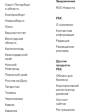
Уведомления
Санкт-Петербург
RSS Новости
и область
Екатеринбург
РБК
Новосибирск
О компании
Омск
Контактная
Башкортостан
информация
Вологодская
Редакция
область
Размещение
Калининград
рекламы
Краснодарский
край
Другие
Нижний
продукты
Новгород
РБК
Пермский край
Облако для
бизнеса
Ростов-на-Дону
Корпоративный
Татарстан
регистратор
Тюмень
доменов
Черноземье
Хостинг
сайтов
Кавказ
Рег.решения
Карелия