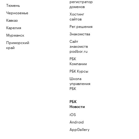
регистратор
Тюмень
доменов
Черноземье
Хостинг
сайтов
Кавказ
Рег.решения
Карелия
Знакомства
Мурманск
Сайт
Приморский
знакомств
край
podbor.ru
РБК
Компании
РБК Курсы
Школа
управления
РБК
РБК
Новости
iOS
Android
AppGallery