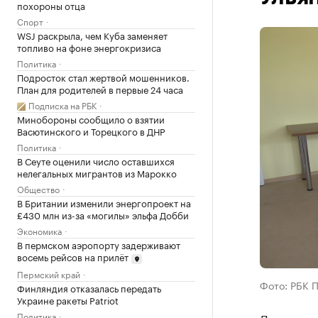
похороны отца
Спорт
WSJ раскрыла, чем Куба заменяет
топливо на фоне энергокризиса
Политика
Подросток стал жертвой мошенников.
План для родителей в первые 24 часа
Подписка на РБК
Минобороны сообщило о взятии
Васютинского и Торецкого в ДНР
Политика
В Сеуте оценили число оставшихся
нелегальных мигрантов из Марокко
Общество
В Британии изменили энергопроект на
£430 млн из-за «могилы» эльфа Добби
Экономика
В пермском аэропорту задерживают
восемь рейсов на прилёт
Пермский край
Фото: РБК 
Финляндия отказалась передать
Украине ракеты Patriot
Политика