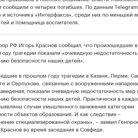
и сообщили о четырех погибших. По данным Telegram
в и источника «Интерфакса», среди них по меньшей 
етей и помощница воспитателя.
рор РФ Игорь Краснов сообщил, что произошедшие в
году трагедии показали «очевидную недостаточность
нию безопасности наших детей».
едшие в прошлом году трагедии в Казани, Перми, Са
ге и Серпухове, связанные с вооруженными нападен
аведения, показали очевидную недостаточность мер 
нию безопасности наших детей. Практически в кажд
выявлены случаи умышленного занижения категории
сти объектов образования. И как следствие –
чение специализированной охраны», – заявил Генпро
Краснов во время заседания в Совфеде.