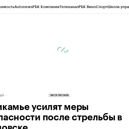
жимость
Autonews
РБК Компании
Телеканал
РБК Вино
Спорт
Школа упра
д
Стиль
Крипто
РБК Бизнес-среда
Дискуссионный клуб
Исследования
К
рагентов
Политика
Экономика
Бизнес
Технологии и медиа
Финансы
Рын
ай
ЭКСКЛЮЗИВ
икамье усилят меры
пасности после стрельбы в
новске