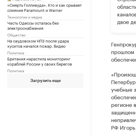
«Смерть Голливуда». Кто и как срывает
област
слияние Paramount и Warner
канало
Технологии и медиа
двое д
Часть Одессы осталась без
электроснабжения
Общество
На саудовском НПЗ после удара
Генпроку
хуситов начался пожар. Видео
прошлом 
Политика
обеспече
Британия нарастила мониторинг
кораблей России у своих берегов
Политика
«Произош
Петербур
Загрузить еще
учебные з
обеспече
регионе 
защищенно
непривле
РФ Игорь 