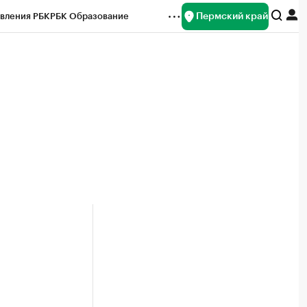
Пермский край
вления РБК
РБК Образование
редитные рейтинги
Франшизы
Газета
ок наличной валюты