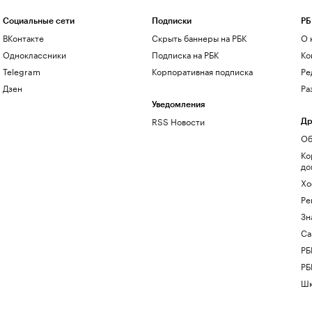
Социальные сети
Подписки
РБ
ВКонтакте
Скрыть баннеры на РБК
О 
Одноклассники
Подписка на РБК
Ко
Telegram
Корпоративная подписка
Ре
Дзен
Ра
Уведомления
RSS Новости
Др
Об
Ко
до
Хо
Ре
Зн
Са
РБ
РБ
Шк