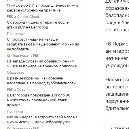
Детским 
11 мифов об ИИ в промышленности — и
образова
как все устроено на практике
безопасно
РБК и Yandex Cloud
саду в Ул
СК возбудил дело о теракте после
атаки ВСУ на Белгород
регионал
Политика
С прокрастинацией меньше
«В Пермс
зарабатывают и чаще болеют. Можно ли
ее победить
антитерр
Подписка на РБК
нет ничег
На западе Словакии объявили режим
учрежден
ЧС из-за пожара на военном полигоне
Общество
В разные корзины: как сберечь
Несмотря 
накопления в период турбулентности
выполнен
РБК и Сбер
защищённ
В Белгороде повреждены около 30
многоэтажек после ночной атаки
поручени
дронов
бдительно
Политика
Как за 6 недель настроить свой мозг на
жизнь мечты — идеи нейрохирурга
Стрель
Подписка на РБК