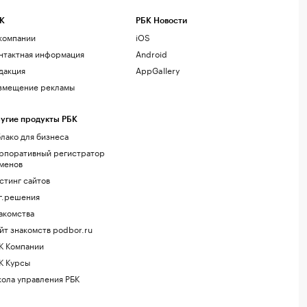
К
РБК Новости
компании
iOS
нтактная информация
Android
дакция
AppGallery
змещение рекламы
угие продукты РБК
лако для бизнеса
рпоративный регистратор
менов
стинг сайтов
г.решения
акомства
йт знакомств podbor.ru
К Компании
К Курсы
ола управления РБК