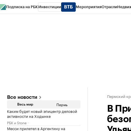
Подписка на РБК
Инвестиции
Мероприятия
Отрасли
Недви
РБК Курсы
РБК Life
Тренды
Визионеры
Национальные проекты
Горо
Спецпроекты СПб
Конференции СПб
Спецпроекты
Проверка конт
Пермский кр
Все новости
Пермь
Весь мир
В Пр
Каким будет новый эпицентр деловой
активности на Ходынке
безо
РБК и Stone
Месси прилетел в Аргентину на
Улья