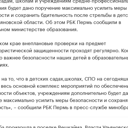
садам, школам и учреждениям средне-профессионал
ния будет дано поручение максимально усилить меры
сти и сохранить бдительность после стрельбы в дет
ьяновской области. Об этом РБК Пермь сообщили в
ьном министерстве образования.
ком крае внеплановые проверки на предмет
ористической защищенности проходят регулярно. Ко
о важнее безопасности наших детей в образовательн
иях.
на то, что в детских садах,школах, СПО на сегодняш
 весь основной комплекс мероприятий по обеспечен
ости объектов, учреждениям дополнительно будет д
е максимально усилить меры безопасности и сохраня
сть», – сообщили РБК Пермь в пресс-службе минобра
ба произошла в поселке Вешкайма. Власти Ульяновск