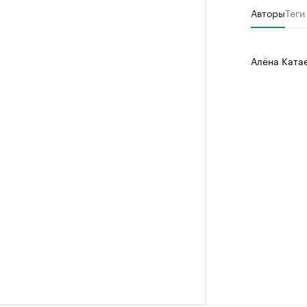
Авторы
Теги
Алёна Ката