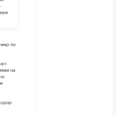
-
мере
 мер по
нкт-
иями на
по
ом
курор