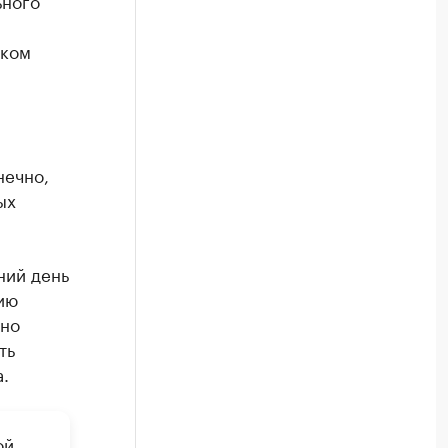
ьного
ском
нечно,
ых
ний день
ию
ано
ть
.
ой