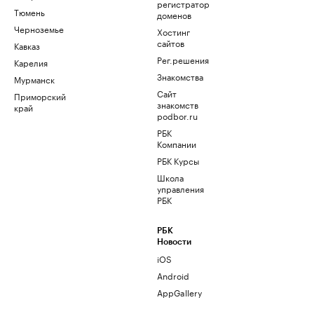
регистратор
Тюмень
доменов
Черноземье
Хостинг
сайтов
Кавказ
Рег.решения
Карелия
Знакомства
Мурманск
Сайт
Приморский
знакомств
край
podbor.ru
РБК
Компании
РБК Курсы
Школа
управления
РБК
РБК
Новости
iOS
Android
AppGallery