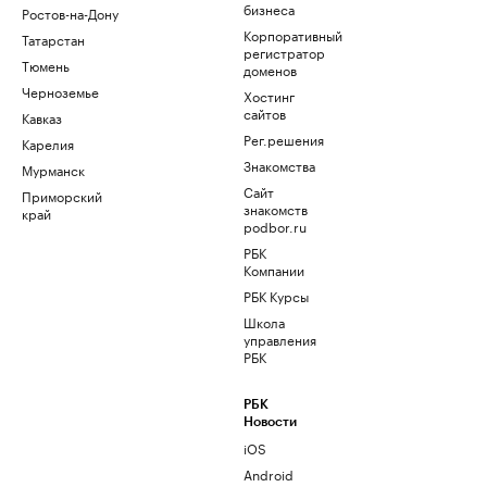
бизнеса
Ростов-на-Дону
Корпоративный
Татарстан
регистратор
Тюмень
доменов
Черноземье
Хостинг
сайтов
Кавказ
Рег.решения
Карелия
Знакомства
Мурманск
Сайт
Приморский
знакомств
край
podbor.ru
РБК
Компании
РБК Курсы
Школа
управления
РБК
РБК
Новости
iOS
Android