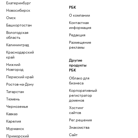
Екатеринбург
РБК
Новосибирск
О компании
Омск
Контактная
Башкортостан
информация
Вологодская
Редакция
область
Размещение
Калининград
рекламы
Краснодарский
край
Другие
Нижний
продукты
Новгород
РБК
Пермский край
Облако для
бизнеса
Ростов-на-Дону
Корпоративный
Татарстан
регистратор
Тюмень
доменов
Черноземье
Хостинг
сайтов
Кавказ
Рег.решения
Карелия
Знакомства
Мурманск
Сайт
Приморский