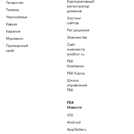
Корпоративный
Татарстан
регистратор
Тюмень
доменов
Черноземье
Хостинг
сайтов
Кавказ
Рег.решения
Карелия
Знакомства
Мурманск
Сайт
Приморский
знакомств
край
podbor.ru
РБК
Компании
РБК Курсы
Школа
управления
РБК
РБК
Новости
iOS
Android
AppGallery