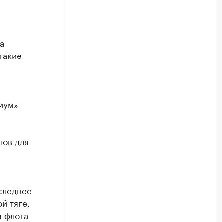
а
такие
иум»
лов для
следнее
й тяге,
я флота