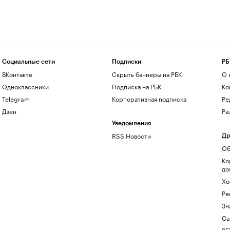
Социальные сети
Подписки
РБ
ВКонтакте
Скрыть баннеры на РБК
О 
Одноклассники
Подписка на РБК
Ко
Telegram
Корпоративная подписка
Ре
Дзен
Ра
Уведомления
RSS Новости
Др
Об
Ко
до
Хо
Ре
Зн
Са
РБ