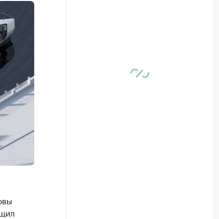
овы
бщил