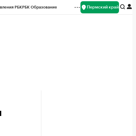
Пермский край
вления РБК
РБК Образование
редитные рейтинги
Франшизы
Газета
ок наличной валюты
ы