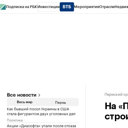
Подписка на РБК
Инвестиции
Мероприятия
Отрасли
Недви
РБК Курсы
РБК Life
Тренды
Визионеры
Национальные проекты
Горо
Спецпроекты СПб
Конференции СПб
Спецпроекты
Проверка конт
Пермский кр
Все новости
Пермь
Весь мир
На «
Как бывший посол Украины в США
стала фигурантом двух уголовных дел
стро
Политика
Акции «Диасофта» упали после отказа