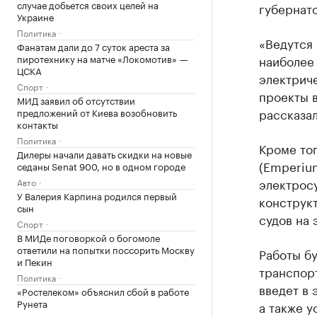
случае добьется своих целей на
губернат
Украине
Политика
«Ведутся
Фанатам дали до 7 суток ареста за
пиротехнику на матче «Локомотив» —
наиболее 
ЦСКА
электриче
Спорт
проекты в
МИД заявил об отсутствии
рассказал
предложений от Киева возобновить
контакты
Политика
Кроме то
Дилеры начали давать скидки на новые
(Emperiu
седаны Senat 900, но в одном городе
электросу
Авто
У Валерия Карпина родился первый
конструк
сын
судов на 
Спорт
В МИДе поговоркой о богомоле
ответили на попытки поссорить Москву
Работы бу
и Пекин
транспор
Политика
введет в 
«Ростелеком» объяснил сбой в работе
Рунета
а также у