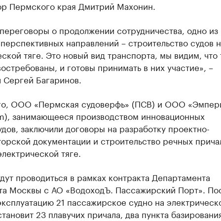
ор Пермского края Дмитрий Махонин.
 переговоры о продолжении сотрудничества, одно из
перспективных направлений – строительство судов н
ской тяге. Это новый вид транспорта, мы видим, что 
остребованы, и готовы принимать в них участие», –
 Сергей Багаринов.
го, ООО «Пермская судоверфь» (ПСВ) и ООО «Эмпер
m), занимающееся производством инновационных
дов, заключили договоры на разработку проектно-
торской документации и строительство речных прича
электрической тяге.
дут проводиться в рамках контракта Департамента
та Москвы с АО «ВодоходЪ. Пассажирский Порт». По
эксплуатацию 21 пассажирское судно на электрическо
становит 23 плавучих причала, два пункта базировани