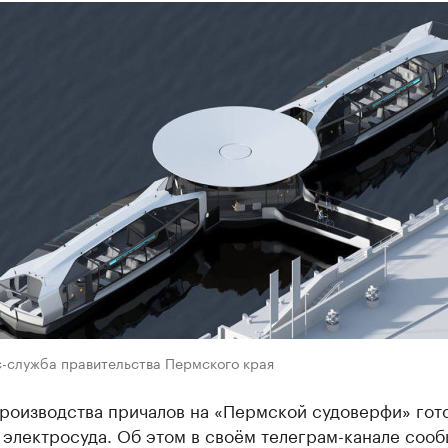
с-служба правительства Пермского края
роизводства причалов на «Пермской судоверфи» гот
 электросуда. Об этом в своём телеграм-канале соо