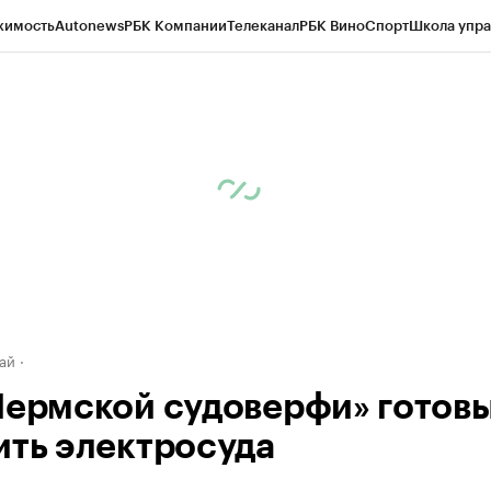
жимость
Autonews
РБК Компании
Телеканал
РБК Вино
Спорт
Школа упра
д
Стиль
Крипто
РБК Бизнес-среда
Дискуссионный клуб
Исследования
К
рагентов
Политика
Экономика
Бизнес
Технологии и медиа
Финансы
Рын
ай
Пермской судоверфи» готов
ить электросуда