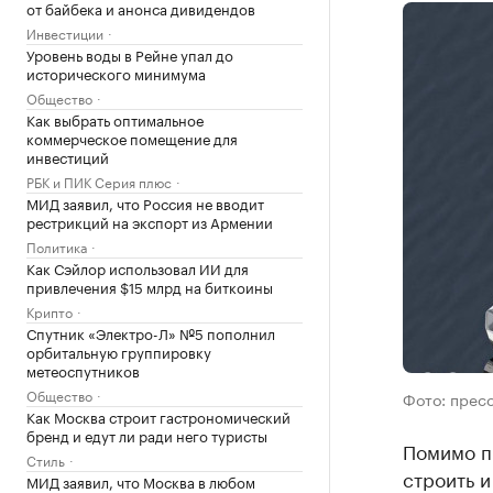
от байбека и анонса дивидендов
Инвестиции
Уровень воды в Рейне упал до
исторического минимума
Общество
Как выбрать оптимальное
коммерческое помещение для
инвестиций
РБК и ПИК Серия плюс
МИД заявил, что Россия не вводит
рестрикций на экспорт из Армении
Политика
Как Сэйлор использовал ИИ для
привлечения $15 млрд на биткоины
Крипто
Спутник «Электро-Л» №5 пополнил
орбитальную группировку
метеоспутников
Общество
Фото: прес
Как Москва строит гастрономический
бренд и едут ли ради него туристы
Помимо п
Стиль
строить и
МИД заявил, что Москва в любом