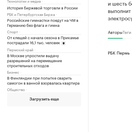
Технологии и медиа
и шесть б
История биржевой торговли в России
выполнит
РБК и Петербургская Биржа
электросу
Российские гимнастки поедут на ЧМ в
Германию без флага и гимна
Спорт
Авторы
Теги
От клещей с начала сезона в Прикамье
пострадали 16,1 тыс. человек
Пермский край
РБК Пермь
В Москве упростили выдачу
разрешений на перемещение
строительных отходов
Бизнес
В Финляндии при попытке сварить
самогон в ванной взорвалась квартира
Общество
Загрузить еще