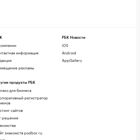
К
РБК Новости
компании
iOS
нтактная информация
Android
дакция
AppGallery
змещение рекламы
угие продукты РБК
лако для бизнеса
рпоративный регистратор
менов
стинг сайтов
г.решения
акомства
йт знакомств podbor.ru
К Компании