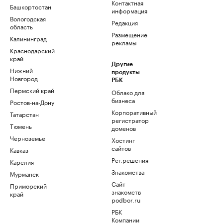
Контактная
Башкортостан
информация
Вологодская
Редакция
область
Размещение
Калининград
рекламы
Краснодарский
край
Другие
Нижний
продукты
Новгород
РБК
Пермский край
Облако для
бизнеса
Ростов-на-Дону
Корпоративный
Татарстан
регистратор
Тюмень
доменов
Черноземье
Хостинг
сайтов
Кавказ
Рег.решения
Карелия
Знакомства
Мурманск
Сайт
Приморский
знакомств
край
podbor.ru
РБК
Компании