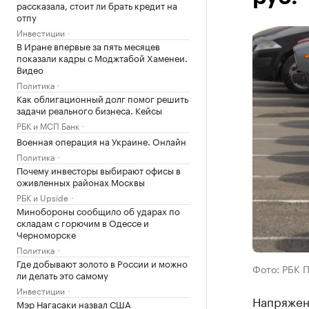
рассказала, стоит ли брать кредит на
отпу
Инвестиции
В Иране впервые за пять месяцев
показали кадры с Моджтабой Хаменеи.
Видео
Политика
Как облигационный долг помог решить
задачи реального бизнеса. Кейсы
РБК и МСП Банк
Военная операция на Украине. Онлайн
Политика
Почему инвесторы выбирают офисы в
оживленных районах Москвы
РБК и Upside
Минобороны сообщило об ударах по
складам с горючим в Одессе и
Черноморске
Политика
Где добывают золото в России и можно
Фото: РБК 
ли делать это самому
Инвестиции
Напряженн
Мэр Нагасаки назвал США