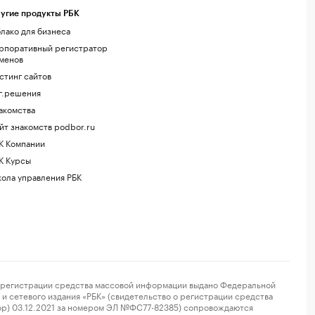
угие продукты РБК
лако для бизнеса
рпоративный регистратор
менов
стинг сайтов
г.решения
акомства
йт знакомств podbor.ru
К Компании
К Курсы
ола управления РБК
регистрации средства массовой информации выдано Федеральной
и сетевого издания «РБК» (свидетельство о регистрации средства
ор) 03.12.2021 за номером ЭЛ №ФС77-82385) сопровождаются