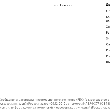
RSS Новости
Др
Об
Ко
до
Хо
Ре
Зн
Са
РБ
РБ
Шк
ения и материалы информационного агентства «РБК» (свидетельство о 
овых коммуникаций (Роскомнадзор) 09.12.2015 за номером ИА №ФС77-63848) 
 связи, информационных технологий и массовых коммуникаций (Роскомнадз