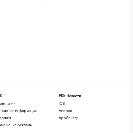
К
РБК Новости
компании
iOS
нтактная информация
Android
дакция
AppGallery
змещение рекламы