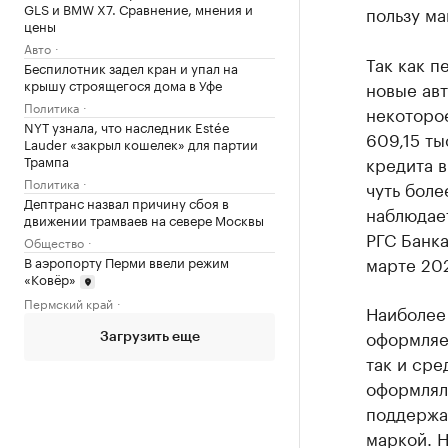
GLS и BMW X7. Сравнение, мнения и
пользу ма
цены
Авто
Так как п
Беспилотник задел кран и упал на
крышу строящегося дома в Уфе
новые авт
Политика
некоторое
NYT узнала, что наследник Estée
609,15 ты
Lauder «закрыл кошелек» для партии
Трампа
кредита в
Политика
чуть боле
Дептранс назвал причину сбоя в
наблюдает
движении трамваев на севере Москвы
РГС Банка
Общество
марте 20
В аэропорту Перми ввели режим
«Ковёр»
Пермский край
Наиболее
оформляем
Загрузить еще
так и ср
оформляли
поддержа
маркой. Н