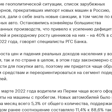
ие геополитической ситуации, список зарубежных
ернов, прекративших импорт новых машин в Россию,
я, дали о себе знать новые санкции, в том числе по 
ных авто. Остановились конвейеры большинства
анных производств, что привело к усилению дефицит
ей и рекордному росту ценников на них – на 40% в
022 года, говорят специалисты РГС Банка.
оста цен и падения реальных доходов населения у в
, так и по стране в целом, в этом году закономерно 
ти для покупки авто, поэтому им придется чаще обр
м средствам и переориентироваться на сегмент под
лей.
в марте 2022 года водители из Перми чаще всего оф
иты на машины с пробегом. Новых автомобилей было
за месяц всего 5,3% от общего количества, поддержа
дом ранее соотношение составляло 11,4% к 88,6% так