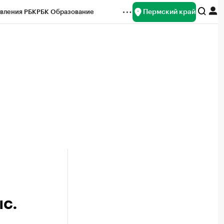
Пермский край
вления РБК
РБК Образование
редитные рейтинги
Франшизы
Газета
ок наличной валюты
с.