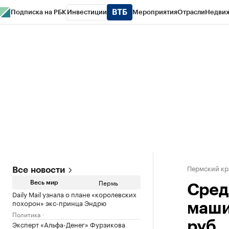
Подписка на РБК
Инвестиции
Мероприятия
Отрасли
Недви
РБК Курсы
РБК Life
Тренды
Визионеры
Национальные проекты
Горо
Спецпроекты СПб
Конференции СПб
Спецпроекты
Проверка конт
Пермский кр
Все новости
Пермь
Весь мир
Сред
Daily Mail узнала о плане «королевских
похорон» экс-принца Эндрю
маши
Политика
Эксперт «Альфа-Денег» Фурзикова
руб.