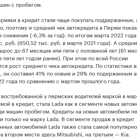
шин с пробегом.
ермяки в кредит стали чаще покупать поддержанные, 
о, поэтому и средний чек автокредита в Перми показ
 снижение (-6,3% за год): по итогам марта 2022 года
с. руб. (650,52 тыс. руб. в марте 2021 года). А средн
ырос до 67 месяцев или пяти с половиной лет (61 ме
е пяти лет годом ранее). При этом по всей России
ся рост среднего чека автокредита. По статистике 
, он составил 41% по новым и 29% по подержанным а
22 года по сравнению с мартом прошлого года.
 востребованной у пермских водителей маркой в мар
ой в кредит, стала Lada как в сегменте новых автом
еди машин пробегом. Кредиты на новые автомобили п
 только на марку Lada. В сегменте продаж в кредит
нных автомобилей Lada также стала самой популярн
а втором месте здесь Mitsubishi, на третьем — Kia.