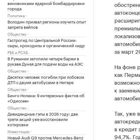
виновниками ядерной бомбардировки
обострен
города
автоконц
Политика
расширилс
Володин призвал регионы изучить опыт
запрета вейпов
премиаль
Общество
локализов
Гастрогид по Центральной России:
автомобил
сыры, крокодилы и органический сидр
за март 2
РБК и РСХБ
В Румынии затопили четыре баржи в
рукаве Дуная для подачи воды на АЭС
На фоне р
Общество
как Перми
Десятки человек погибли при лобовом
возможнос
ДТП с двумя автобусами в Нигере
к заемны
Общество
Бинго Нолана: 9 интересных фактов об
автомоби
«Одиссее»
Общество
Так, уже 
Дивидендные гэпы в 2026 году: две
трети акций уже восстановили
автокред
котировки
в кредит 
Инвестиции
94,7%. Го
Новый Audi Q9 против Mercedes-Benz