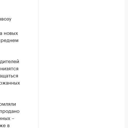
ввозу
а новых
 среднем
одителей
снизятся
ащаться
ержанных
ормляли
 продано
нных –
же в