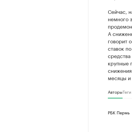
Сейчас, н
немного з
продемон
А сниженн
говорит о
ставок по
средства
крупные п
снижения
месяцы и 
Авторы
Теги
РБК Пермь