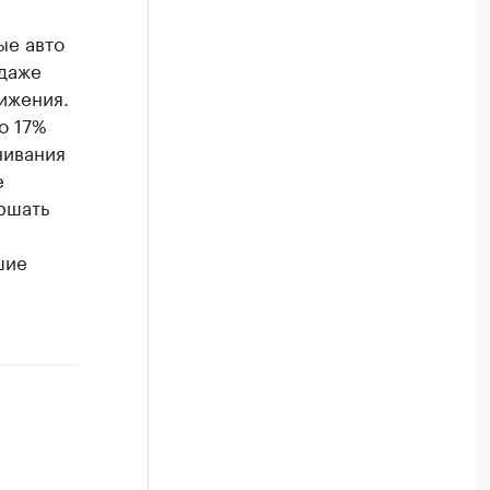
ые авто
 даже
ижения.
о 17%
нивания
е
ршать
шие