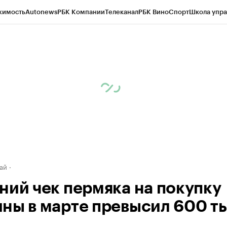
жимость
Autonews
РБК Компании
Телеканал
РБК Вино
Спорт
Школа упра
д
Стиль
Крипто
РБК Бизнес-среда
Дискуссионный клуб
Исследования
К
рагентов
Политика
Экономика
Бизнес
Технологии и медиа
Финансы
Рын
ай
ний чек пермяка на покупку
ны в марте превысил 600 ты