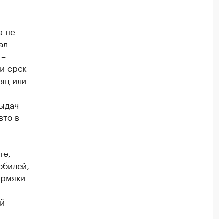
а не
ал
 –
ий срок
сяц или
выдач
вто в
те,
обилей,
ермяки
ой