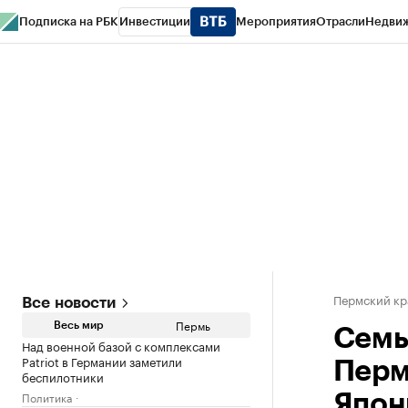
Подписка на РБК
Инвестиции
Мероприятия
Отрасли
Недви
РБК Курсы
РБК Life
Тренды
Визионеры
Национальные проекты
Горо
Спецпроекты СПб
Конференции СПб
Спецпроекты
Проверка конт
Пермский кр
Все новости
Пермь
Весь мир
Семь
Над военной базой с комплексами
Patriot в Германии заметили
Перм
беспилотники
Политика
Япон