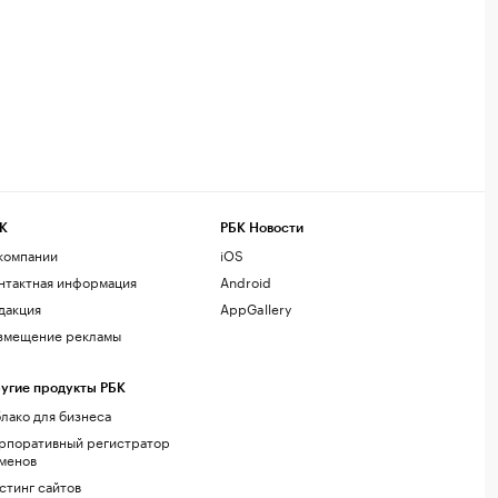
К
РБК Новости
компании
iOS
нтактная информация
Android
дакция
AppGallery
змещение рекламы
угие продукты РБК
лако для бизнеса
рпоративный регистратор
менов
стинг сайтов