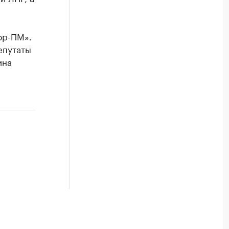
ор-ПМ».
епутаты
ина