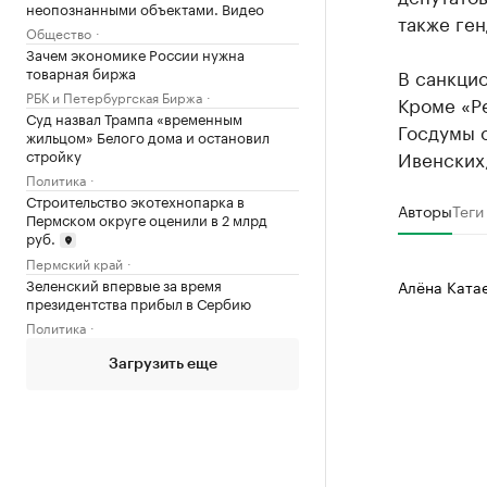
неопознанными объектами. Видео
также ге
Общество
Зачем экономике России нужна
товарная биржа
В санкци
РБК и Петербургская Биржа
Кроме «Р
Суд назвал Трампа «временным
Госдумы 
жильцом» Белого дома и остановил
стройку
Ивенских,
Политика
Строительство экотехнопарка в
Авторы
Теги
Пермском округе оценили в 2 млрд
руб.
Пермский край
Зеленский впервые за время
Алёна Ката
президентства прибыл в Сербию
Политика
Загрузить еще