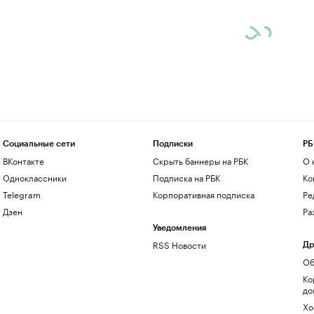
Социальные сети
Подписки
РБ
ВКонтакте
Скрыть баннеры на РБК
О 
Одноклассники
Подписка на РБК
Ко
Telegram
Корпоративная подписка
Ре
Дзен
Ра
Уведомления
RSS Новости
Др
Об
Ко
до
Хо