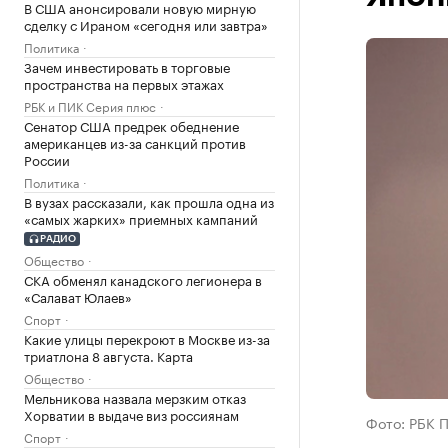
В США анонсировали новую мирную
сделку с Ираном «сегодня или завтра»
Политика
Зачем инвестировать в торговые
пространства на первых этажах
РБК и ПИК Серия плюс
Сенатор США предрек обеднение
американцев из-за санкций против
России
Политика
В вузах рассказали, как прошла одна из
«самых жарких» приемных кампаний
РАДИО
Общество
СКА обменял канадского легионера в
«Салават Юлаев»
Спорт
Какие улицы перекроют в Москве из-за
триатлона 8 августа. Карта
Общество
Мельникова назвала мерзким отказ
Хорватии в выдаче виз россиянам
Фото: РБК 
Спорт