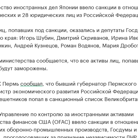
ство иностранных дел Японии ввело санкции в отно
ческих и 28 юридических лиц из Российской Федерац
иц, попавших под санкции, оказались и депутаты Гос
о края: Игорь Шубин, Дмитрий Скриванов, Ирина Иве
кин, Андрей Кузнецов, Роман Водянов, Мария Дробот
министерства сообщается, что все активы лиц, попа
будут заморожены.
К Пермь
сообщал
, что бывший губернатор Пермского 
истр экономического развития Российской Федерац
ешетников попал в санкционный список Великобрита
 Управление по контролю за иностранными активами
ства финансов США (OFAC) ввело санкции в отношен
их оборонно-промышленных производств, Госдумы и 
, проголосовавших за признание независимости ДНР 