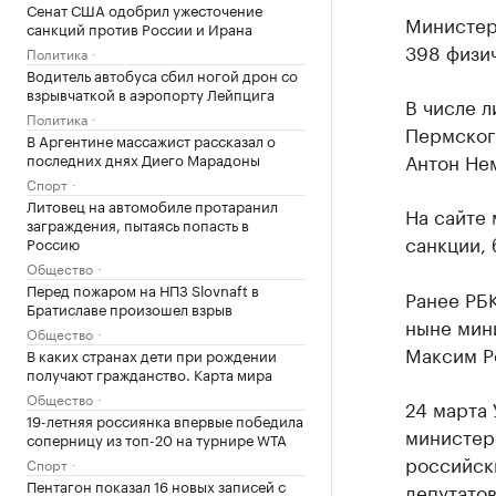
Сенат США одобрил ужесточение
Министер
санкций против России и Ирана
398 физи
Политика
Водитель автобуса сбил ногой дрон со
взрывчаткой в аэропорту Лейпцига
В числе л
Политика
Пермског
В Аргентине массажист рассказал о
Антон Нем
последних днях Диего Марадоны
Спорт
Литовец на автомобиле протаранил
На сайте 
заграждения, пытаясь попасть в
санкции, 
Россию
Общество
Перед пожаром на НПЗ Slovnaft в
Ранее РБ
Братиславе произошел взрыв
ныне мин
Общество
Максим Р
В каких странах дети при рождении
получают гражданство. Карта мира
Общество
24 марта
19-летняя россиянка впервые победила
министер
соперницу из топ-20 на турнире WTA
российск
Спорт
Пентагон показал 16 новых записей с
депутатов