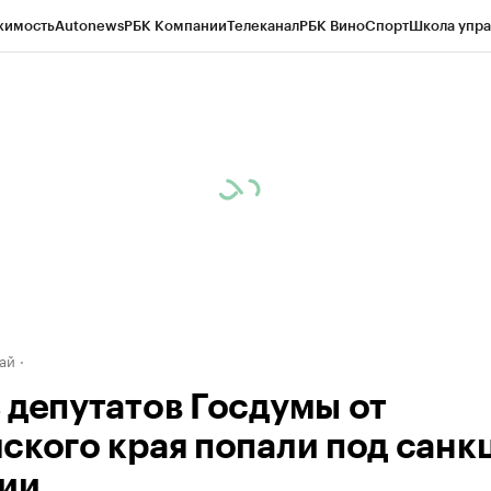
жимость
Autonews
РБК Компании
Телеканал
РБК Вино
Спорт
Школа упра
д
Стиль
Крипто
РБК Бизнес-среда
Дискуссионный клуб
Исследования
К
рагентов
Политика
Экономика
Бизнес
Технологии и медиа
Финансы
Рын
ай
 депутатов Госдумы от
ского края попали под санк
ии