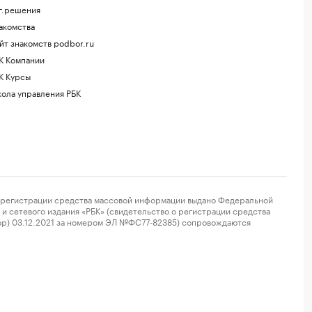
г.решения
акомства
йт знакомств podbor.ru
К Компании
К Курсы
ола управления РБК
регистрации средства массовой информации выдано Федеральной
и сетевого издания «РБК» (свидетельство о регистрации средства
ор) 03.12.2021 за номером ЭЛ №ФС77-82385) сопровождаются