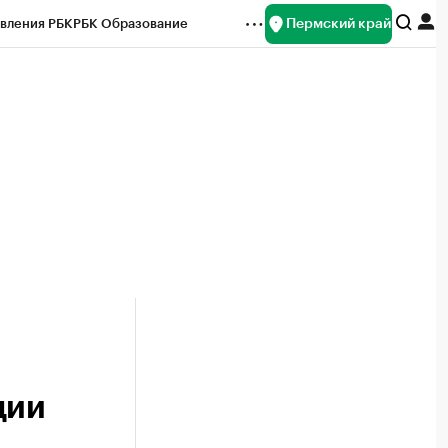
Пермский край
вления РБК
РБК Образование
редитные рейтинги
Франшизы
Газета
ок наличной валюты
ции