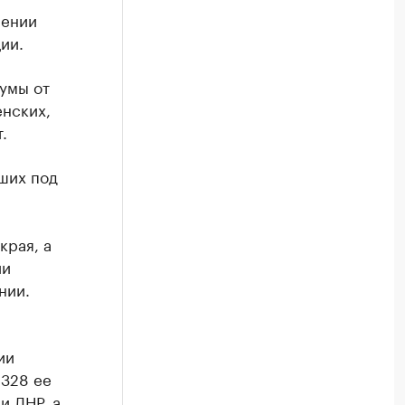
шении
ии.
думы от
нских,
.
вших под
края, а
ии
нии.
ии
328 ее
и ЛНР, а