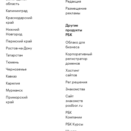
Редакция
область
Размещение
Калининград
рекламы
Краснодарский
край
Другие
Нижний
продукты
Новгород
РБК
Пермский край
Облако для
бизнеса
Ростов-на-Дону
Корпоративный
Татарстан
регистратор
Тюмень
доменов
Черноземье
Хостинг
сайтов
Кавказ
Рег.решения
Карелия
Знакомства
Мурманск
Сайт
Приморский
знакомств
край
podbor.ru
РБК
Компании
РБК Курсы
Школа