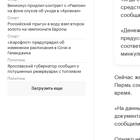
Винисиус продлил контракт с «Реалом»
средств
на фоне слухов об уходе в «Арсенал»
сообща
Спорт
Российский прыгун в воду взял второе
золото на чемпионате Европы
«Денеж
Спорт
предус
«Аэрофлот» предупредил об
соотве
изменении расписания в Сочи и
минкуль
Геленджике
Политика
Ярославский губернатор сообщил о
потушенных резервуарах с топливом
Сейчас ж
Политика
Пермь со
Загрузить еще
время.
«На данн
документа
сообщили
Однако не