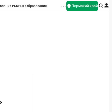
Пермский край
вления РБК
РБК Образование
редитные рейтинги
Франшизы
Газета
ок наличной валюты
»