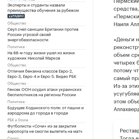
Эксперты и студенты назвали
средства
преимущества обучения за рубежом
«Пермски
РАДИО
Наиля Ал
Общество
Сеул счел санкции Британии против
России угрозой своей
«Деньги н
энергобезопасности
реконстр
Политика
На 88-м году жизни ушел из жизни
объем сре
художник Николай Марков
четырех б
Общество
потому чт
Отличия бензина классов Евро-2,
Евро-3, Евро-4 и Евро-5. Видео РБК
самый пра
Общество
Из-за эти
Генсек ООН осудил атаки украинских
усугубляе
беспилотников на регионы России
этом объе
Политика
Будущее Ходынского поля: от пашни и
Аллахвер
аэродрома до города в городе
РБК и Stone
Футболисты «Сочи» из-за закрытия
Рестав
аэропорта не смогли вылететь на матч
Тогда е
Спорт