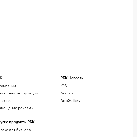
К
РБК Новости
компании
iOS
нтактная информация
Android
дакция
AppGallery
змещение рекламы
угие продукты РБК
лако для бизнеса
рпоративный регистратор