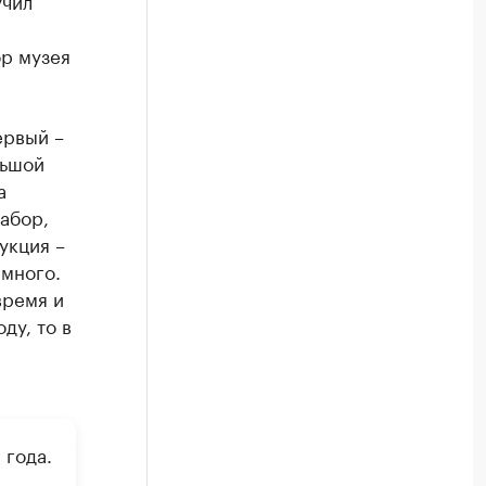
р музея
ервый –
льшой
а
абор,
укция –
 много.
время и
ду, то в
 года.