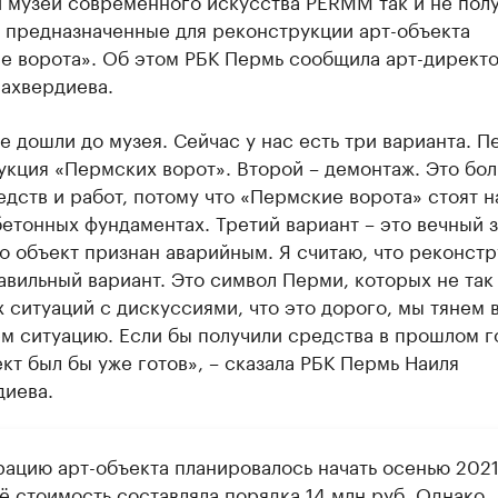
, предназначенные для реконструкции арт-объекта
е ворота». Об этом РБК Пермь сообщила арт-директо
лахвердиева.
е дошли до музея. Сейчас у нас есть три варианта. П
укция «Пермских ворот». Второй – демонтаж. Это бо
дств и работ, потому что «Пермские ворота» стоят н
етонных фундаментах. Третий вариант – это вечный з
о объект признан аварийным. Я считаю, что реконстр
вильный вариант. Это символ Перми, которых не так
х ситуаций с дискуссиями, что это дорого, мы тянем 
м ситуацию. Если бы получили средства в прошлом го
кт был бы уже готов», – сказала РБК Пермь Наиля
диева.
рацию арт-объекта планировалось начать осенью 2021
ё стоимость составляла порядка 14 млн руб. Однако