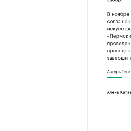
В ноябре
соглашен
искусств
«Пермские
проведен
проведен
завершить
Авторы
Теги
Алёна Ката