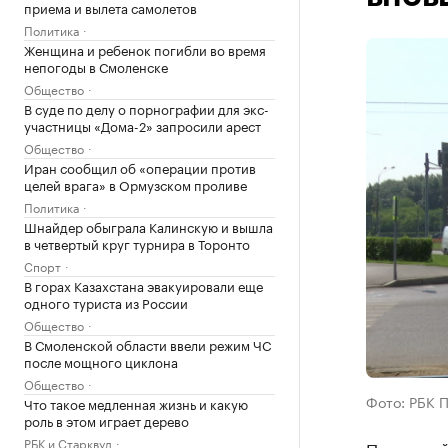
приема и вылета самолетов
Политика
Женщина и ребенок погибли во время
непогоды в Смоленске
Общество
В суде по делу о порнографии для экс-
участницы «Дома-2» запросили арест
Общество
Иран сообщил об «операции против
целей врага» в Ормузском проливе
Политика
Шнайдер обыграла Калинскую и вышла
в четвертый круг турнира в Торонто
Спорт
В горах Казахстана эвакуировали еще
одного туриста из России
Общество
В Смоленской области ввели режим ЧС
после мощного циклона
Общество
Фото: РБК 
Что такое медленная жизнь и какую
роль в этом играет дерево
РБК и Старквуд
Пермский