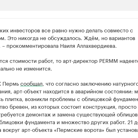
ии
ких инвесторов все равно нужно делать совместо с
 организации в нефтегазовой промышленно
м. Это никогда не обсуждалось. Ждём, но вариантов
, – прокомментировала Наиля Аллахвердиева.
верьте данные в каталоге
тся стоимости работ, то арт-директор PERMM надеетс
ально не изменится.
К Пермь
сообщал
, что согласно заключению натурног
ния, арт-объект находится в аварийном состоянии: 
ь плитка, возникли проблемы с облицовкой фундамен
во бревен, из которых состоит конструкция, просто 
требуется демонтаж и замена существующей облицов
блицовки фундамента и множество других работ. 21 
 вокруг арт-объекта «Пермские ворота» был установ