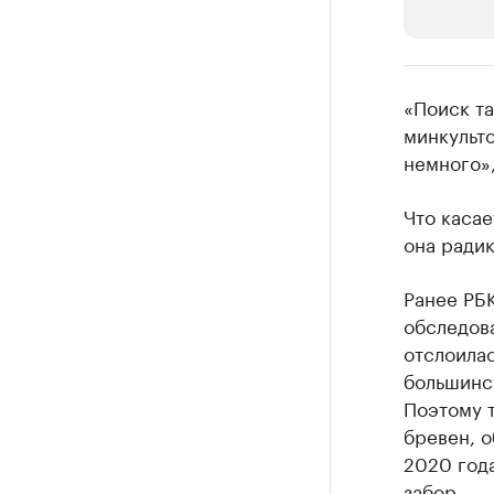
РБК Компан
«Поиск та
Крупные
минкульто
немного»
Найдите и про
Что касае
она радик
Ранее РБ
обследова
отслоилас
большинст
Поэтому 
бревен, о
2020 года
забор.