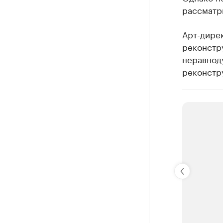
рассматри
Арт-дире
реконстр
неравноду
реконстр