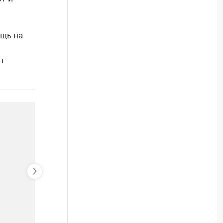
щь на
т