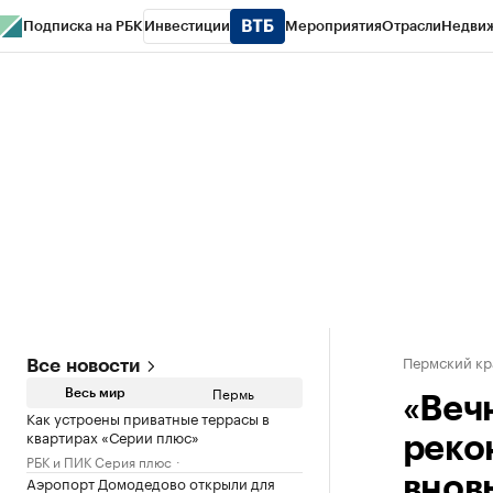
Подписка на РБК
Инвестиции
Мероприятия
Отрасли
Недви
РБК Курсы
РБК Life
Тренды
Визионеры
Национальные проекты
Горо
Спецпроекты СПб
Конференции СПб
Спецпроекты
Проверка конт
Пермский кр
Все новости
Пермь
Весь мир
«Веч
Как устроены приватные террасы в
квартирах «Серии плюс»
реко
РБК и ПИК Серия плюс
Аэропорт Домодедово открыли для
внов