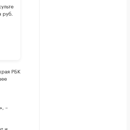
культе
 руб.
края РБК
шее
, –
т и