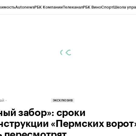
жимость
Autonews
РБК Компании
Телеканал
РБК Вино
Спорт
Школа упра
д
Стиль
Крипто
РБК Бизнес-среда
Дискуссионный клуб
Исследования
К
рагентов
Политика
Экономика
Бизнес
Технологии и медиа
Финансы
Рын
ай
ЭКСКЛЮЗИВ
ный забор»: сроки
нструкции «Пермских ворот
ь пересмотрят