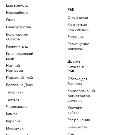
Екатеринбург
РБК
Новосибирск
О компании
Омск
Контактная
Башкортостан
информация
Вологодская
Редакция
область
Размещение
Калининград
рекламы
Краснодарский
край
Другие
Нижний
продукты
Новгород
РБК
Пермский край
Облако для
бизнеса
Ростов-на-Дону
Корпоративный
Татарстан
регистратор
Тюмень
доменов
Черноземье
Хостинг
сайтов
Кавказ
Рег.решения
Карелия
Знакомства
Мурманск
Сайт
Приморский