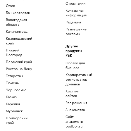
О компании
Омск
Контактная
Башкортостан
информация
Вологодская
Редакция
область
Размещение
Калининград
рекламы
Краснодарский
край
Другие
Нижний
продукты
Новгород
РБК
Пермский край
Облако для
бизнеса
Ростов-на-Дону
Корпоративный
Татарстан
регистратор
Тюмень
доменов
Черноземье
Хостинг
сайтов
Кавказ
Рег.решения
Карелия
Знакомства
Мурманск
Сайт
Приморский
знакомств
край
podbor.ru