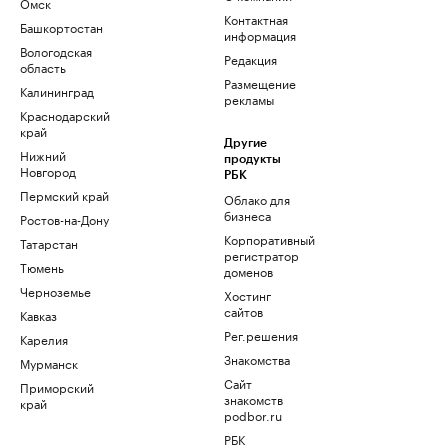
Омск
Контактная
Башкортостан
информация
Вологодская
Редакция
область
Размещение
Калининград
рекламы
Краснодарский
край
Другие
Нижний
продукты
Новгород
РБК
Пермский край
Облако для
бизнеса
Ростов-на-Дону
Корпоративный
Татарстан
регистратор
Тюмень
доменов
Черноземье
Хостинг
сайтов
Кавказ
Рег.решения
Карелия
Знакомства
Мурманск
Сайт
Приморский
знакомств
край
podbor.ru
РБК