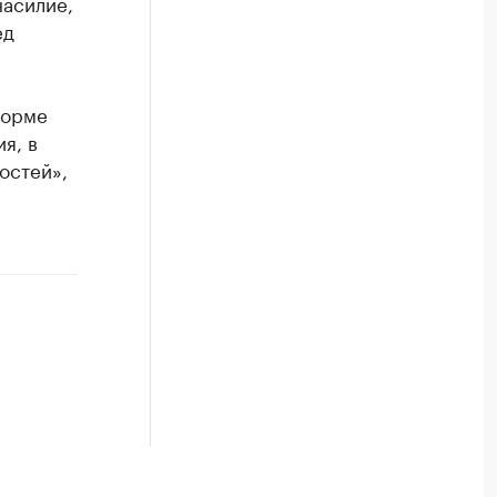
насилие,
ед
форме
я, в
остей»,