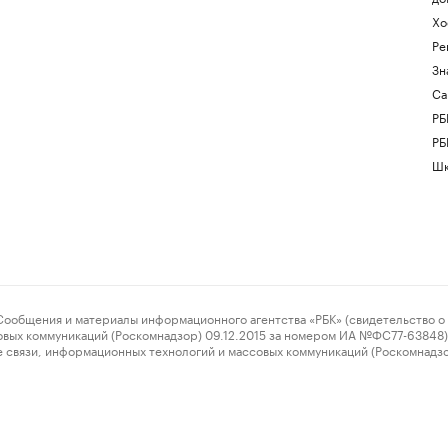
Хо
Ре
Зн
Са
РБ
РБ
Шк
ения и материалы информационного агентства «РБК» (свидетельство о 
овых коммуникаций (Роскомнадзор) 09.12.2015 за номером ИА №ФС77-63848) 
 связи, информационных технологий и массовых коммуникаций (Роскомнадз