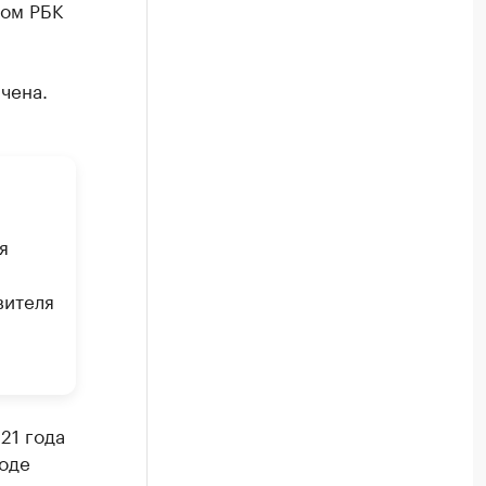
том РБК
чена.
я
вителя
21 года
ходе