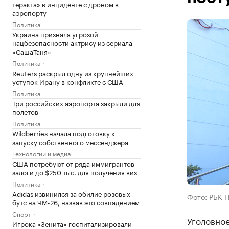
теракта» в инциденте с дроном в
аэропорту
Политика
Украина признала угрозой
нацбезопасности актрису из сериала
«СашаТаня»
Политика
Reuters раскрыл одну из крупнейших
уступок Ирану в конфликте с США
Политика
Три российских аэропорта закрыли для
полетов
Политика
Wildberries начала подготовку к
запуску собственного мессенджера
Технологии и медиа
США потребуют от ряда иммигрантов
залоги до $250 тыс. для получения виз
Политика
Adidas извинился за обилие розовых
Фото: РБК 
бутс на ЧМ-26, назвав это совпадением
Спорт
Уголовно
Игрока «Зенита» госпитализировали