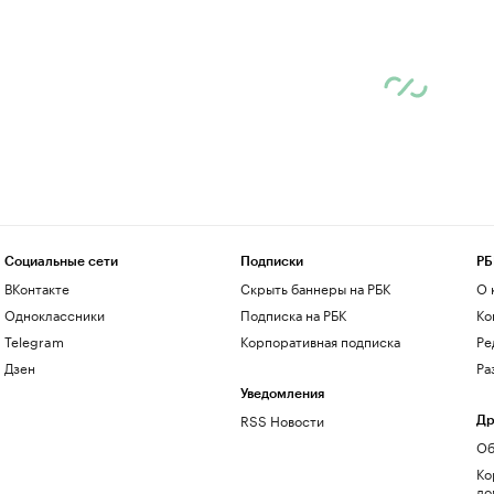
Социальные сети
Подписки
РБ
ВКонтакте
Скрыть баннеры на РБК
О 
Одноклассники
Подписка на РБК
Ко
Telegram
Корпоративная подписка
Ре
Дзен
Ра
Уведомления
RSS Новости
Др
Об
Ко
до