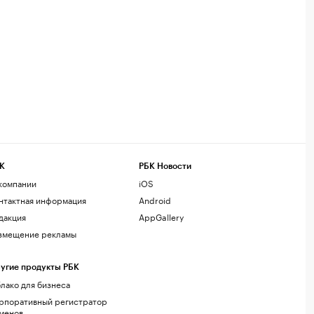
К
РБК Новости
компании
iOS
нтактная информация
Android
дакция
AppGallery
змещение рекламы
угие продукты РБК
лако для бизнеса
рпоративный регистратор
менов