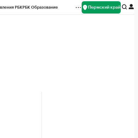
Пермский край
вления РБК
РБК Образование
редитные рейтинги
Франшизы
Газета
ок наличной валюты