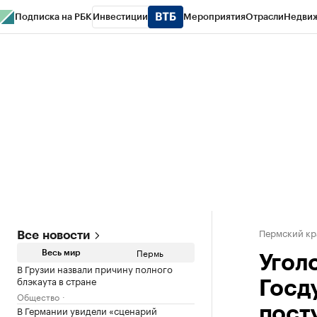
Подписка на РБК
Инвестиции
Мероприятия
Отрасли
Недви
РБК Курсы
РБК Life
Тренды
Визионеры
Национальные проекты
Горо
Спецпроекты СПб
Конференции СПб
Спецпроекты
Проверка конт
Пермский кр
Все новости
Пермь
Весь мир
Угол
В Грузии назвали причину полного
блэкаута в стране
Госд
Общество
В Германии увидели «сценарий
пост