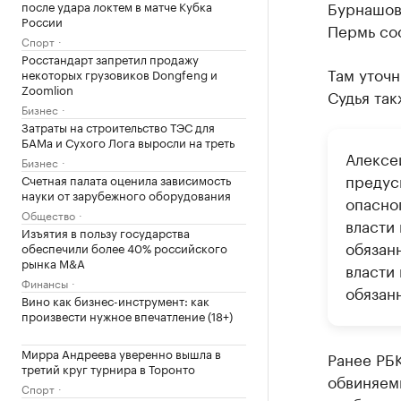
Бурнашов
после удара локтем в матче Кубка
России
Пермь со
Спорт
Росстандарт запретил продажу
Там уточн
некоторых грузовиков Dongfeng и
Zoomlion
Судья так
Бизнес
Затраты на строительство ТЭС для
БАМа и Сухого Лога выросли на треть
Алексе
Бизнес
предусм
Счетная палата оценила зависимость
науки от зарубежного оборудования
опасно
Общество
власти
Изъятия в пользу государства
обязанн
обеспечили более 40% российского
рынка M&A
власти
Финансы
обязанн
Вино как бизнес-инструмент: как
произвести нужное впечатление (18+)
Мирра Андреева уверенно вышла в
Ранее РБ
третий круг турнира в Торонто
обвиняемы
Спорт