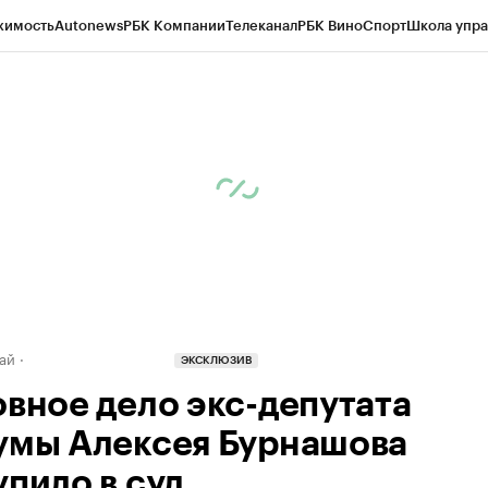
жимость
Autonews
РБК Компании
Телеканал
РБК Вино
Спорт
Школа упра
д
Стиль
Крипто
РБК Бизнес-среда
Дискуссионный клуб
Исследования
К
рагентов
Политика
Экономика
Бизнес
Технологии и медиа
Финансы
Рын
ай
ЭКСКЛЮЗИВ
овное дело экс-депутата
умы Алексея Бурнашова
упило в суд