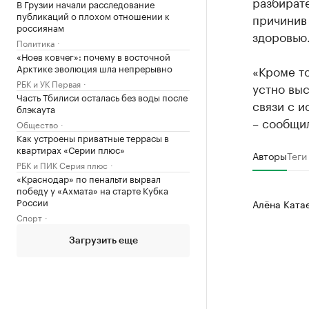
разбират
В Грузии начали расследование
публикаций о плохом отношении к
причинив
россиянам
здоровью
Политика
«Ноев ковчег»: почему в восточной
Арктике эволюция шла непрерывно
«Кроме то
РБК и УК Первая
устно выс
Часть Тбилиси осталась без воды после
связи с 
блэкаута
– сообщил
Общество
Как устроены приватные террасы в
квартирах «Серии плюс»
Авторы
Теги
РБК и ПИК Серия плюс
«Краснодар» по пенальти вырвал
победу у «Ахмата» на старте Кубка
России
Алёна Ката
Спорт
Загрузить еще