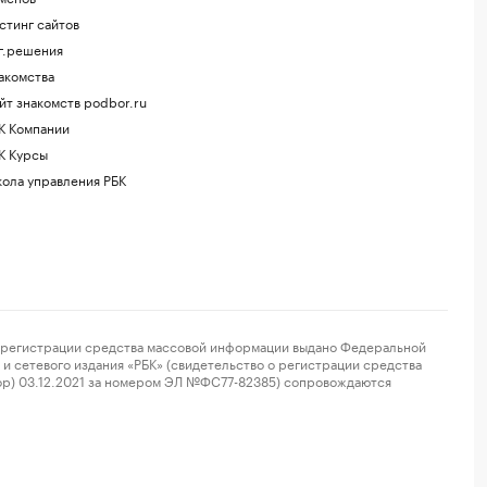
стинг сайтов
г.решения
акомства
йт знакомств podbor.ru
К Компании
К Курсы
ола управления РБК
регистрации средства массовой информации выдано Федеральной
и сетевого издания «РБК» (свидетельство о регистрации средства
ор) 03.12.2021 за номером ЭЛ №ФС77-82385) сопровождаются