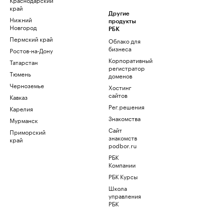
край
Другие
Нижний
продукты
Новгород
РБК
Пермский край
Облако для
бизнеса
Ростов-на-Дону
Корпоративный
Татарстан
регистратор
Тюмень
доменов
Черноземье
Хостинг
сайтов
Кавказ
Рег.решения
Карелия
Знакомства
Мурманск
Сайт
Приморский
знакомств
край
podbor.ru
РБК
Компании
РБК Курсы
Школа
управления
РБК