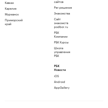
сайтов
Кавказ
Рег.решения
Карелия
Знакомства
Мурманск
Сайт
Приморский
знакомств
край
podbor.ru
РБК
Компании
РБК Курсы
Школа
управления
РБК
РБК
Новости
iOS
Android
AppGallery