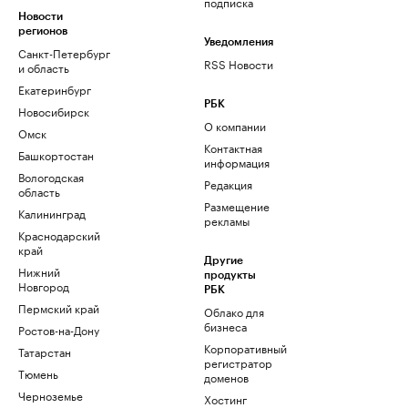
подписка
Новости
регионов
Уведомления
Санкт-Петербург
RSS Новости
и область
Екатеринбург
РБК
Новосибирск
О компании
Омск
Контактная
Башкортостан
информация
Вологодская
Редакция
область
Размещение
Калининград
рекламы
Краснодарский
край
Другие
Нижний
продукты
Новгород
РБК
Пермский край
Облако для
бизнеса
Ростов-на-Дону
Корпоративный
Татарстан
регистратор
Тюмень
доменов
Черноземье
Хостинг