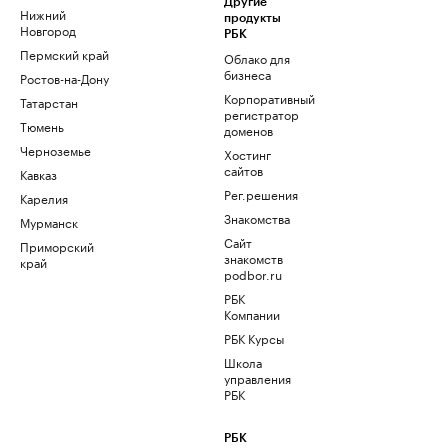
Другие
Нижний
продукты
Новгород
РБК
Пермский край
Облако для
бизнеса
Ростов-на-Дону
Корпоративный
Татарстан
регистратор
Тюмень
доменов
Черноземье
Хостинг
сайтов
Кавказ
Рег.решения
Карелия
Знакомства
Мурманск
Сайт
Приморский
знакомств
край
podbor.ru
РБК
Компании
РБК Курсы
Школа
управления
РБК
РБК