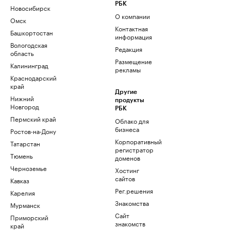
РБК
Новосибирск
О компании
Омск
Контактная
Башкортостан
информация
Вологодская
Редакция
область
Размещение
Калининград
рекламы
Краснодарский
край
Другие
Нижний
продукты
Новгород
РБК
Пермский край
Облако для
бизнеса
Ростов-на-Дону
Корпоративный
Татарстан
регистратор
Тюмень
доменов
Черноземье
Хостинг
сайтов
Кавказ
Рег.решения
Карелия
Знакомства
Мурманск
Сайт
Приморский
знакомств
край