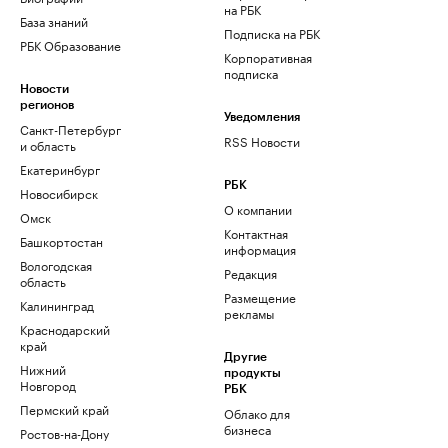
на РБК
База знаний
Подписка на РБК
РБК Образование
Корпоративная
подписка
Новости
регионов
Уведомления
Санкт-Петербург
RSS Новости
и область
Екатеринбург
РБК
Новосибирск
О компании
Омск
Контактная
Башкортостан
информация
Вологодская
Редакция
область
Размещение
Калининград
рекламы
Краснодарский
край
Другие
Нижний
продукты
Новгород
РБК
Пермский край
Облако для
бизнеса
Ростов-на-Дону