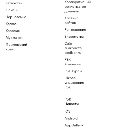
Корпоративный
Татарстан
регистратор
Тюмень
доменов
Черноземье
Хостинг
сайтов
Кавказ
Рег.решения
Карелия
Знакомства
Мурманск
Сайт
Приморский
знакомств
край
podbor.ru
РБК
Компании
РБК Курсы
Школа
управления
РБК
РБК
Новости
iOS
Android
AppGallery