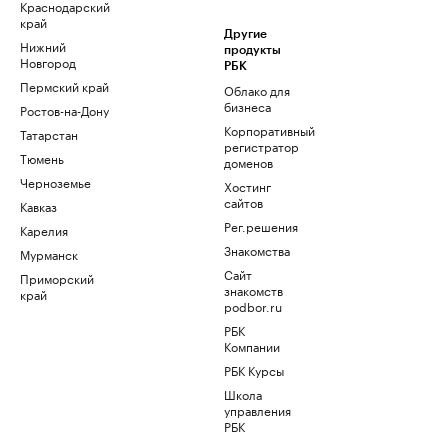
Краснодарский
край
Другие
Нижний
продукты
Новгород
РБК
Пермский край
Облако для
бизнеса
Ростов-на-Дону
Корпоративный
Татарстан
регистратор
Тюмень
доменов
Черноземье
Хостинг
сайтов
Кавказ
Рег.решения
Карелия
Знакомства
Мурманск
Сайт
Приморский
знакомств
край
podbor.ru
РБК
Компании
РБК Курсы
Школа
управления
РБК