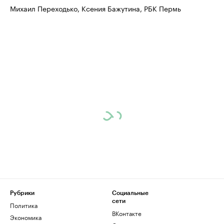
Михаил Переходько, Ксения Бажутина, РБК Пермь
Ознакомьтесь с информацией в каталоге
Посмотрите в ката
Рубрики
Социальные
сети
Политика
ВКонтакте
Экономика