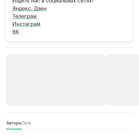
Яндекс. Дзен
Телеграм
Инстаграм
ВК
РБК Компании
РБК Компании
Авторы
Теги
Крупнейшие производители и
Страховые к
продавцы медийной продукции
присутствую