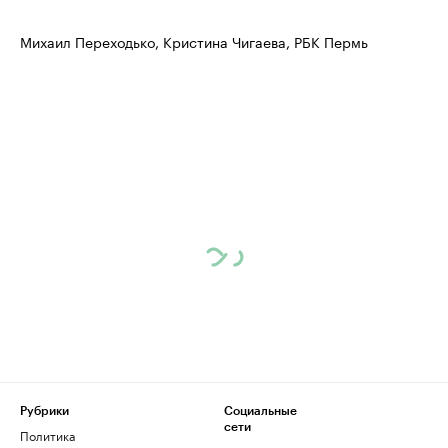
нефтегазовой промышленности
недвижимос
Михаил Переходько, Кристина Чигаева, РБК Пермь
Найдите и проверьте данные в каталоге
Посмотрите данные
Рубрики
Социальные
сети
Политика