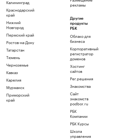
Калининград
рекламы
Краснодарский
край
Другие
Нижний
продукты
Новгород
РБК
Пермский край
Облако для
бизнеса
Ростов-на-Дону
Корпоративный
Татарстан
регистратор
Тюмень
доменов
Черноземье
Хостинг
сайтов
Кавказ
Рег.решения
Карелия
Знакомства
Мурманск
Сайт
Приморский
знакомств
край
podbor.ru
РБК
Компании
РБК Курсы
Школа
управления