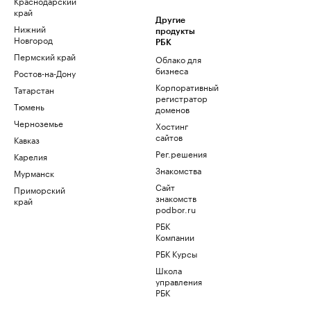
Краснодарский
край
Другие
Нижний
продукты
Новгород
РБК
Пермский край
Облако для
бизнеса
Ростов-на-Дону
Корпоративный
Татарстан
регистратор
Тюмень
доменов
Черноземье
Хостинг
сайтов
Кавказ
Рег.решения
Карелия
Знакомства
Мурманск
Сайт
Приморский
знакомств
край
podbor.ru
РБК
Компании
РБК Курсы
Школа
управления
РБК