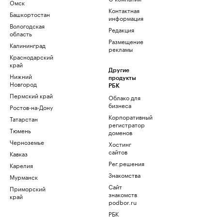
Омск
Контактная
Башкортостан
информация
Вологодская
Редакция
область
Размещение
Калининград
рекламы
Краснодарский
край
Другие
Нижний
продукты
Новгород
РБК
Пермский край
Облако для
бизнеса
Ростов-на-Дону
Корпоративный
Татарстан
регистратор
Тюмень
доменов
Черноземье
Хостинг
сайтов
Кавказ
Рег.решения
Карелия
Знакомства
Мурманск
Сайт
Приморский
знакомств
край
podbor.ru
РБК