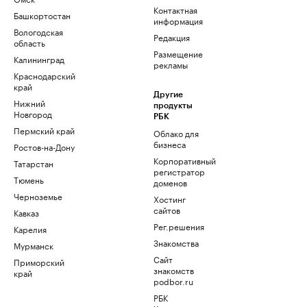
Контактная
Башкортостан
информация
Вологодская
Редакция
область
Размещение
Калининград
рекламы
Краснодарский
край
Другие
Нижний
продукты
Новгород
РБК
Пермский край
Облако для
бизнеса
Ростов-на-Дону
Корпоративный
Татарстан
регистратор
Тюмень
доменов
Черноземье
Хостинг
сайтов
Кавказ
Рег.решения
Карелия
Знакомства
Мурманск
Сайт
Приморский
знакомств
край
podbor.ru
РБК