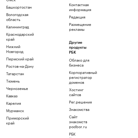
Контактная
Башкортостан
информация
Вологодская
Редакция
область
Размещение
Калининград
рекламы
Краснодарский
край
Другие
Нижний
продукты
Новгород
РБК
Пермский край
Облако для
бизнеса
Ростов-на-Дону
Корпоративный
Татарстан
регистратор
Тюмень
доменов
Черноземье
Хостинг
сайтов
Кавказ
Рег.решения
Карелия
Знакомства
Мурманск
Сайт
Приморский
знакомств
край
podbor.ru
РБК