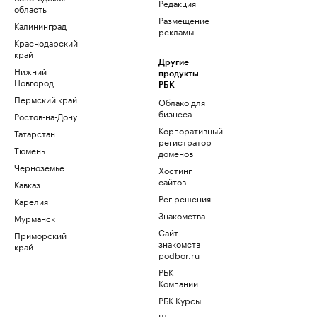
Редакция
область
Размещение
Калининград
рекламы
Краснодарский
край
Другие
Нижний
продукты
Новгород
РБК
Пермский край
Облако для
бизнеса
Ростов-на-Дону
Корпоративный
Татарстан
регистратор
Тюмень
доменов
Черноземье
Хостинг
сайтов
Кавказ
Рег.решения
Карелия
Знакомства
Мурманск
Сайт
Приморский
знакомств
край
podbor.ru
РБК
Компании
РБК Курсы
Школа