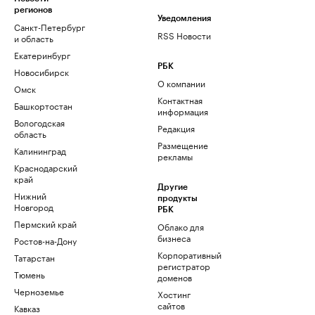
регионов
Уведомления
Санкт-Петербург
RSS Новости
и область
Екатеринбург
РБК
Новосибирск
О компании
Омск
Контактная
Башкортостан
информация
Вологодская
Редакция
область
Размещение
Калининград
рекламы
Краснодарский
край
Другие
Нижний
продукты
Новгород
РБК
Пермский край
Облако для
бизнеса
Ростов-на-Дону
Корпоративный
Татарстан
регистратор
Тюмень
доменов
Черноземье
Хостинг
сайтов
Кавказ