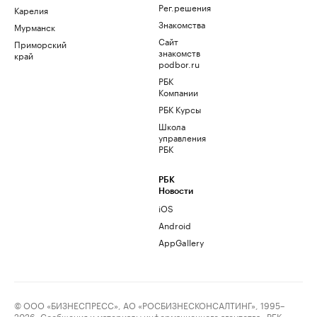
Рег.решения
Карелия
Знакомства
Мурманск
Сайт
Приморский
знакомств
край
podbor.ru
РБК
Компании
РБК Курсы
Школа
управления
РБК
РБК
Новости
iOS
Android
AppGallery
© ООО «БИЗНЕСПРЕСС», АО «РОСБИЗНЕСКОНСАЛТИНГ», 1995–
2026. Сообщения и материалы информационного агентства «РБК»