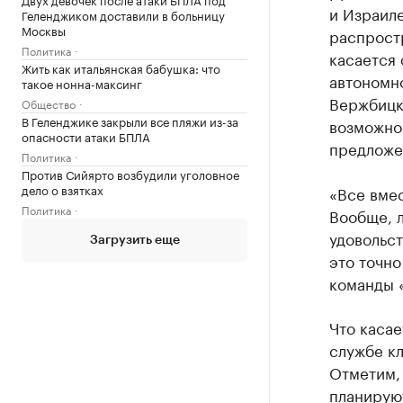
и Израил
Геленджиком доставили в больницу
Москвы
распрост
Политика
касается
Жить как итальянская бабушка: что
автономн
такое нонна-максинг
Вержбицко
Общество
В Геленджике закрыли все пляжи из-за
возможнос
опасности атаки БПЛА
предложе
Политика
Против Сийярто возбудили уголовное
дело о взятках
«Все вмес
Политика
Вообще, л
удовольст
Загрузить еще
это точн
команды 
Что касае
службе кл
Отметим,
планирую