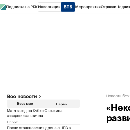
Подписка на РБК
Инвестиции
Мероприятия
Отрасли
Недви
РБК Курсы
РБК Life
Тренды
Визионеры
Национальные проекты
Горо
Спецпроекты СПб
Конференции СПб
Спецпроекты
Проверка конт
Новости без
Все новости
Пермь
Весь мир
«Нек
Матч звезд на Кубке Овечкина
завершился вничью
разв
Спорт
После столкновения дрона с НПЗ в