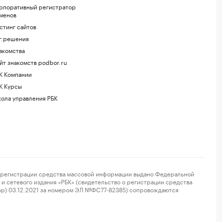
рпоративный регистратор
менов
стинг сайтов
г.решения
акомства
йт знакомств podbor.ru
К Компании
К Курсы
ола управления РБК
регистрации средства массовой информации выдано Федеральной
и сетевого издания «РБК» (свидетельство о регистрации средства
ор) 03.12.2021 за номером ЭЛ №ФС77-82385) сопровождаются