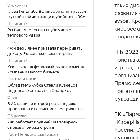
таких дис
Экономика
Глава Генштаба Великобритании назвал
развития 
жуткой «геймификацию убийств» в ВСУ
вузов. Кр
Политика
киберсек
Регбист японского клуба умер от
теплового удара
представи
Спорт
Фон дер Ляйен призвала перекрывать
«На 2022 
доходы России «со всех сторон»
приставка
Политика
игрока, к
Как выход на фондовый рынок изменил
компании малого бизнеса
организац
РБК и МСП Банк
Прямо се
Обладатель Кубка Стэнли Кузнецов
под это д
подписал контракт с «Сибирью»
Спорт
руководи
В Абхазии во второй раз за неделю
произошло отключение электричества
БК «Парма
Общество
«КиберПа
Как работает крупнейшая товарно-
сырьевая биржа страны
России. О
РБК и Петербургская Биржа
русскогов
Двух девочек после атаки БПЛА под