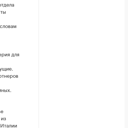
отдела
нты
 словам
ерия для
ущие.
ртнеров
иных.
ве
 из
 Италии