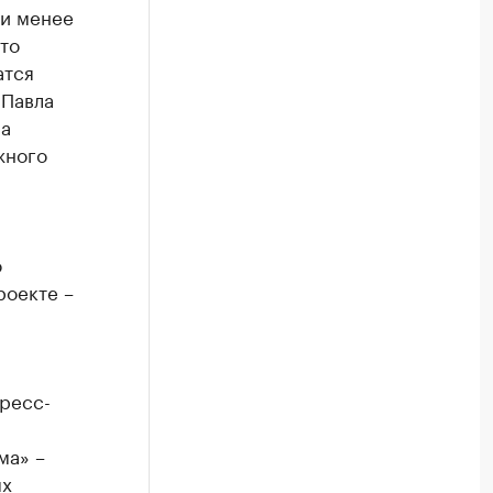
 и менее
то
атся
 Павла
на
жного
о
роекте –
пресс-
ма» –
ых