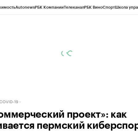
жимость
Autonews
РБК Компании
Телеканал
РБК Вино
Спорт
Школа упра
д
Стиль
Крипто
РБК Бизнес-среда
Дискуссионный клуб
Исследования
К
рагентов
Политика
Экономика
Бизнес
Технологии и медиа
Финансы
Рын
 COVID-19
оммерческий проект»: как
ивается пермский киберспо