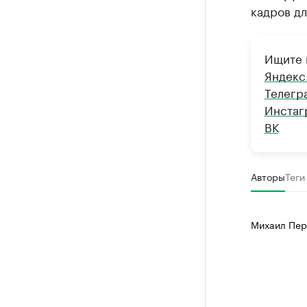
кадров дл
Ищите 
Яндекс
Телегр
Инстаг
ВК
Авторы
Теги
Михаил Пер