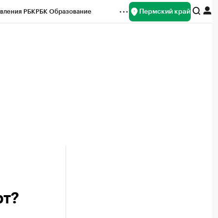
Пермский край
вления РБК
РБК Образование
редитные рейтинги
Франшизы
Газета
ок наличной валюты
рт?