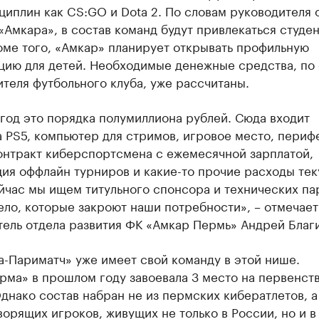
циплин как CS
:GO
и Dota 2. По словам руководителя 
«Амкара», в состав команд будут привлекаться студе
оме того, «Амкар» планирует открывать профильную
цию для детей. Необходимые денежные средства, по
теля футбольного клуба, уже рассчитаны.
год это порядка полумиллиона рублей. Сюда входит
 PS5, компьютер для стримов, игровое место, периф
онтракт киберспортсмена с ежемесячной зарплатой,
ия оффлайн турниров и какие-то прочие расходы тек
йчас мы ищем титульного спонсора и технических па
ело, которые закроют наши потребности», – отмечает
тель отдела развития ФК «Амкар Пермь» Андрей Благ
-Париматч» уже имеет свой команду в этой нише.
рма» в прошлом году завоевала 3 место на первенст
днако состав набран не из пермских кибератлетов, а
орящих игроков, живущих не только в России, но и в