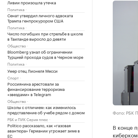
Ливии произошла утечка
Политика
Сенат утвердил личного адвоката
Трампа генпрокурором США
Политика
Число погибших при стрельбе в школе
в Таиланде выросло до девяти
Общество
Bloomberg узнал об ограничении
Турцией прохода судов в Черном море
Политика
Умер отец Лионеля Месси
Спорт
Россиянина арестовали за
финансирование терроризма
«звездами» в Telegram
Общество
Школы с отличием: как изменилось
представление об учебе рядом с домом
Фото: РБК 
РБК и ПИК Серия плюс
Politico рассказало, как «газовая
В конце п
авантюра» Германии угрожает зиме в
киберкома
ЕС