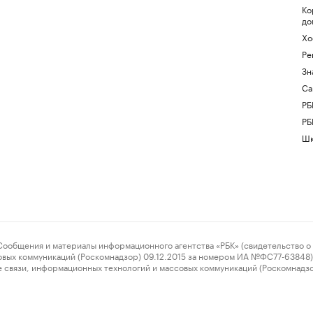
Ко
до
Хо
Ре
Зн
Са
РБ
РБ
Шк
ения и материалы информационного агентства «РБК» (свидетельство о 
овых коммуникаций (Роскомнадзор) 09.12.2015 за номером ИА №ФС77-63848) 
 связи, информационных технологий и массовых коммуникаций (Роскомнадз