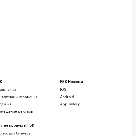
К
РБК Новости
компании
iOS
нтактная информация
Android
дакция
AppGallery
змещение рекламы
угие продукты РБК
лако для бизнеса