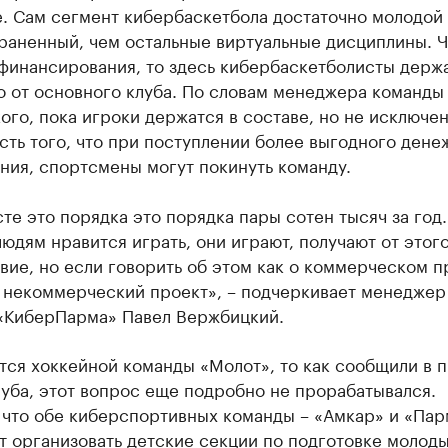
е. Сам сегмент кибербаскетбола достаточно молодой
раненный, чем остальные виртуальные дисциплины. Ч
 финансирования, то здесь кибербаскетболисты держ
о от основного клуба. По словам менеджера команды
го, пока игроки держатся в составе, но не исключе
ть того, что при поступлении более выгодного дене
ния, спортсмены могут покинуть команду.
те это порядка это порядка пары сотен тысяч за год.
юдям нравится играть, они играют, получают от этог
вие, но если говорить об этом как о коммерческом п
о некоммерческий проект», – подчеркивает менеджер
«КиберПарма» Павел Вержбицкий.
тся хоккейной команды «Молот», то как сообщили в 
уба, этот вопрос еще подробно не прорабатывался.
 что обе киберспортивных команды – «Амкар» и «Пар
т организовать детские секции по подготовке молод