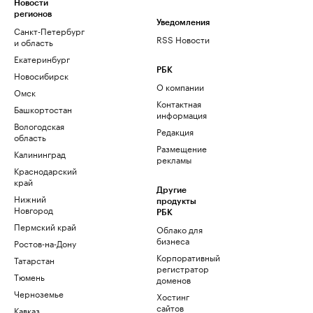
Новости
регионов
Уведомления
Санкт-Петербург
RSS Новости
и область
Екатеринбург
РБК
Новосибирск
О компании
Омск
Контактная
Башкортостан
информация
Вологодская
Редакция
область
Размещение
Калининград
рекламы
Краснодарский
край
Другие
Нижний
продукты
Новгород
РБК
Пермский край
Облако для
бизнеса
Ростов-на-Дону
Корпоративный
Татарстан
регистратор
Тюмень
доменов
Черноземье
Хостинг
сайтов
Кавказ