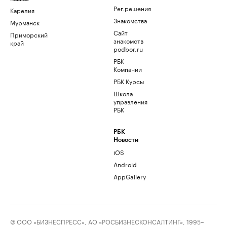
Рег.решения
Карелия
Знакомства
Мурманск
Сайт
Приморский
знакомств
край
podbor.ru
РБК
Компании
РБК Курсы
Школа
управления
РБК
РБК
Новости
iOS
Android
AppGallery
© ООО «БИЗНЕСПРЕСС», АО «РОСБИЗНЕСКОНСАЛТИНГ», 1995–