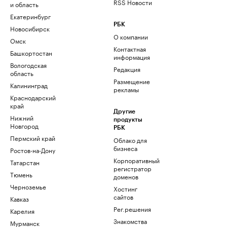
RSS Новости
и область
Екатеринбург
РБК
Новосибирск
О компании
Омск
Контактная
Башкортостан
информация
Вологодская
Редакция
область
Размещение
Калининград
рекламы
Краснодарский
край
Другие
Нижний
продукты
Новгород
РБК
Пермский край
Облако для
бизнеса
Ростов-на-Дону
Корпоративный
Татарстан
регистратор
Тюмень
доменов
Черноземье
Хостинг
сайтов
Кавказ
Рег.решения
Карелия
Знакомства
Мурманск