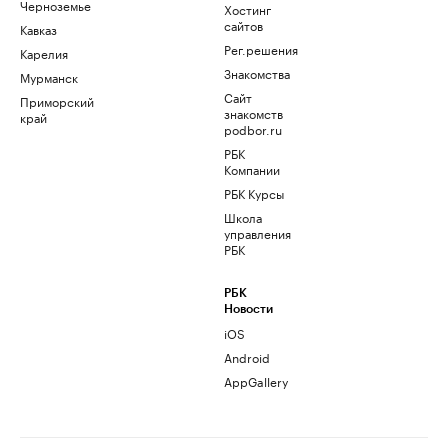
Черноземье
Хостинг
сайтов
Кавказ
Рег.решения
Карелия
Знакомства
Мурманск
Сайт
Приморский
знакомств
край
podbor.ru
РБК
Компании
РБК Курсы
Школа
управления
РБК
РБК
Новости
iOS
Android
AppGallery