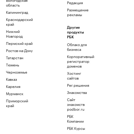
Редакция
область
Размещение
Калининград
рекламы
Краснодарский
край
Другие
Нижний
продукты
Новгород
РБК
Пермский край
Облако для
бизнеса
Ростов-на-Дону
Корпоративный
Татарстан
регистратор
Тюмень
доменов
Черноземье
Хостинг
сайтов
Кавказ
Рег.решения
Карелия
Знакомства
Мурманск
Сайт
Приморский
знакомств
край
podbor.ru
РБК
Компании
РБК Курсы