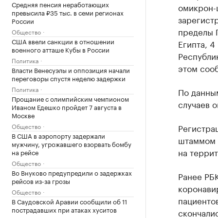
Средняя пенсия неработающих
омикрон-
превысила ₽35 тыс. в семи регионах
зарегистр
России
пределы П
Общество
США ввели санкции в отношении
Египта, 4
военного атташе Кубы в России
Республик
Политика
этом соо
Власти Венесуэлы и оппозиция начали
переговоры спустя неделю задержки
Политика
По данным
Прощание с олимпийским чемпионом
случаев 
Иваном Едешко пройдет 7 августа в
Москве
Общество
Регистрац
В США в аэропорту задержали
штаммом 
мужчину, угрожавшего взорвать бомбу
на террит
на рейсе
Общество
Во Внуково предупредили о задержках
Ранее РБ
рейсов из-за грозы
коронавир
Общество
пациентов
В Саудовской Аравии сообщили об 11
пострадавших при атаках хуситов
скончалис