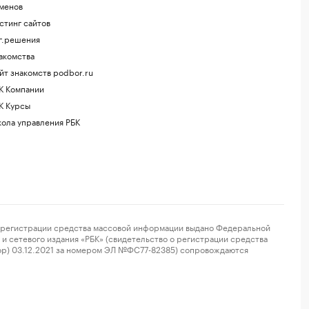
менов
стинг сайтов
г.решения
акомства
йт знакомств podbor.ru
К Компании
К Курсы
ола управления РБК
регистрации средства массовой информации выдано Федеральной
и сетевого издания «РБК» (свидетельство о регистрации средства
ор) 03.12.2021 за номером ЭЛ №ФС77-82385) сопровождаются