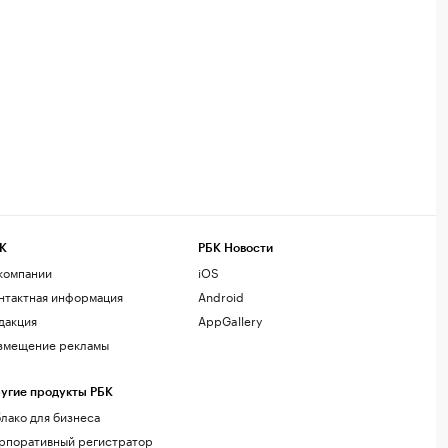
К
РБК Новости
компании
iOS
нтактная информация
Android
дакция
AppGallery
змещение рекламы
угие продукты РБК
лако для бизнеса
рпоративный регистратор