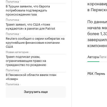
Политика
коронави
В Турции заявили, что Европа
в Пермско
потребовала подтверждать
происхождение газа
Политика
По данны
Трамп заявил, что США «тоже
начала м
нуждаются» в ракетах для Patriot
более 1,3
Политика
Reuters сообщил о серии кибератак на
завершил
крупнейшие финансовые компании
компонент
США
Новая категория
Трамп подписал указы,
Авторы
Теги
ограничивающие право на
гражданство по рождению
Политика
РБК Пермь
В Пензенской области ввели план
«Ковер»
Политика
Загрузить еще