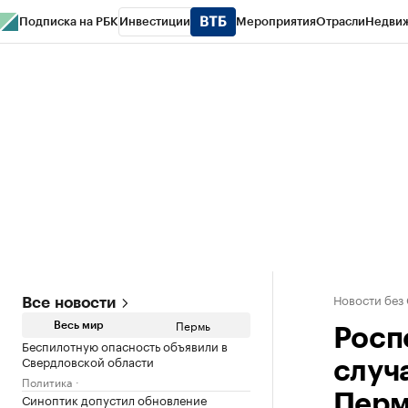
Подписка на РБК
Инвестиции
Мероприятия
Отрасли
Недви
РБК Курсы
РБК Life
Тренды
Визионеры
Национальные проекты
Горо
Спецпроекты СПб
Конференции СПб
Спецпроекты
Проверка конт
Новости без
Все новости
Пермь
Весь мир
Росп
Беспилотную опасность объявили в
Свердловской области
случ
Политика
Синоптик допустил обновление
Перм