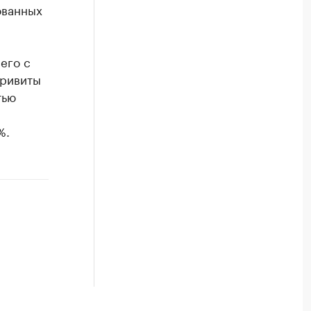
ованных
его с
привиты
тью
%.