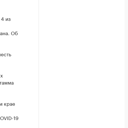
 4 из
тана. Об
шесть
ых
штамма
м крае
COVID-19