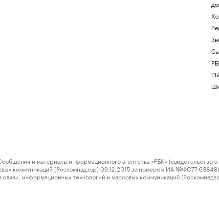
до
Хо
Ре
Зн
Са
РБ
РБ
Шк
ения и материалы информационного агентства «РБК» (свидетельство о 
овых коммуникаций (Роскомнадзор) 09.12.2015 за номером ИА №ФС77-63848) 
 связи, информационных технологий и массовых коммуникаций (Роскомнадз