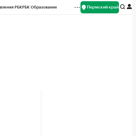
Пермский край
вления РБК
РБК Образование
редитные рейтинги
Франшизы
Газета
ок наличной валюты