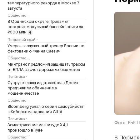
температурного рекорда в Москве 7
августа
Общество
В Ординском округе Прикамья
построят модульный бассейн почти за
₽300 млн
Пермский край
Умерла заслуженный тренер России по
фехтованию Фаина Саевич
Общество
Минтранс предложил защищать трассы
от БПЛА за счет дорожных бюджетов
Политика
Супруге главы издательства «Джем»
предъявили обвинение в
мошенничестве
Общество
Bloomberg узнал о серии самоубийств
в Киберкомандовании США
Политика
Фото: РБК 
Землетрясение магнитудой 4,1
произошло в Туве
В Пермско
Общество