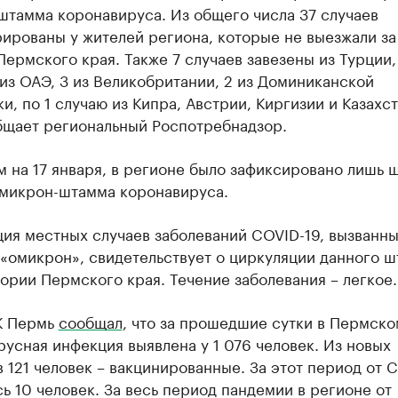
штамма коронавируса. Из общего числа 37 случаев
ированы у жителей региона, которые не выезжали за
ермского края. Также 7 случаев завезены из Турции,
 из ОАЭ, 3 из Великобритании, 2 из Доминиканской
и, по 1 случаю из Кипра, Австрии, Киргизии и Казахс
бщает региональный Роспотребнадзор.
 на 17 января, в регионе было зафиксировано лишь 
омикрон-штамма коронавируса.
ия местных случаев заболеваний COVID-19, вызванн
«омикрон», свидетельствует о циркуляции данного 
ории Пермского края. Течение заболевания – легкое.
К Пермь
сообщал
, что за прошедшие сутки в Пермско
усная инфекция выявлена у 1 076 человек. Из новых
 121 человек – вакцинированные. За этот период от 
ь 10 человек. За весь период пандемии в регионе от