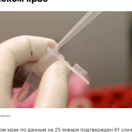
Пермь
м крае по данным на 25 января подтвержден 61 слу