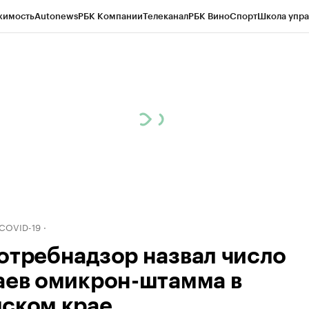
жимость
Autonews
РБК Компании
Телеканал
РБК Вино
Спорт
Школа упра
д
Стиль
Крипто
РБК Бизнес-среда
Дискуссионный клуб
Исследования
К
рагентов
Политика
Экономика
Бизнес
Технологии и медиа
Финансы
Рын
 COVID-19
отребнадзор назвал число
аев омикрон-штамма в
ском крае