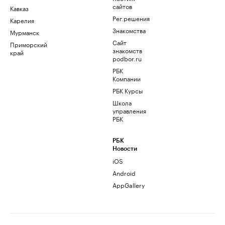
сайтов
Кавказ
Рег.решения
Карелия
Знакомства
Мурманск
Сайт
Приморский
знакомств
край
podbor.ru
РБК
Компании
РБК Курсы
Школа
управления
РБК
РБК
Новости
iOS
Android
AppGallery