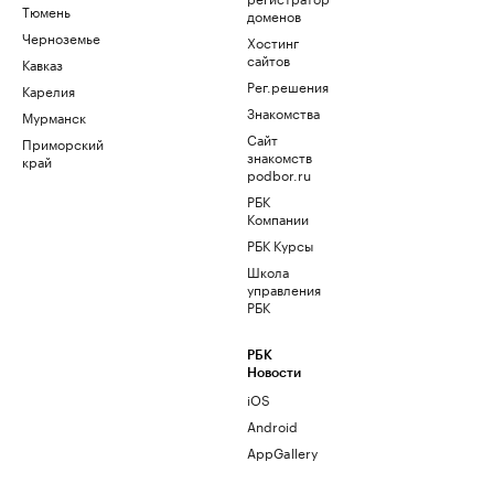
Тюмень
доменов
Черноземье
Хостинг
сайтов
Кавказ
Рег.решения
Карелия
Знакомства
Мурманск
Сайт
Приморский
знакомств
край
podbor.ru
РБК
Компании
РБК Курсы
Школа
управления
РБК
РБК
Новости
iOS
Android
AppGallery