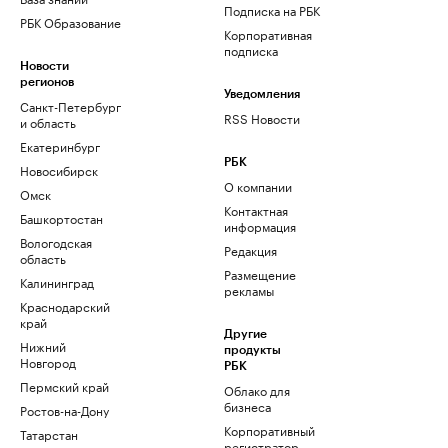
Подписка на РБК
РБК Образование
Корпоративная
подписка
Новости
регионов
Уведомления
Санкт-Петербург
RSS Новости
и область
Екатеринбург
РБК
Новосибирск
О компании
Омск
Контактная
Башкортостан
информация
Вологодская
Редакция
область
Размещение
Калининград
рекламы
Краснодарский
край
Другие
Нижний
продукты
Новгород
РБК
Пермский край
Облако для
бизнеса
Ростов-на-Дону
Корпоративный
Татарстан
регистратор