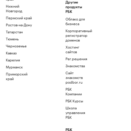
Другие
Нижний
продукты
Новгород
РБК
Пермский край
Облако для
бизнеса
Ростов-на-Дону
Корпоративный
Татарстан
регистратор
Тюмень
доменов
Черноземье
Хостинг
сайтов
Кавказ
Рег.решения
Карелия
Знакомства
Мурманск
Сайт
Приморский
знакомств
край
podbor.ru
РБК
Компании
РБК Курсы
Школа
управления
РБК
РБК